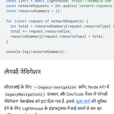
const
{
lhr
}
=
await
lighthouse
(
'https://example.com'
const
networkRequests
=
lhr
.
audits
[
'network-requests
const
resourceSummary
=
{};
for
(
const
request
of
networkRequests
)
{
let
total
=
resourceSummary
[
request
.
resourceType
]
total
+=
request
.
resourceSize
;
resourceSummary
[
request
.
resourceType
]
=
total
;
}
console
.
log
(
resourceSummary
);
लेगसी नेविगेशन
सीएलआई के लिए
--legacy-navigation
फ़्लैग, Node API में
legacyNavigation()
फ़ंक्शन, और DevTools पैनल में "लेगसी
नेविगेशन" चेकबॉक्स को हटा दिया गया है. इससे,
यूज़र फ़्लो
की सुविधा
देने के लिए, Lighthouse के इंफ़्रास्ट्रक्चर में कई सालों से चल रहा