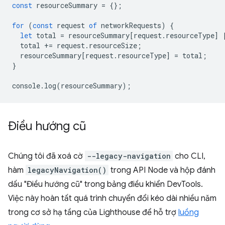
const
resourceSummary
=
{};
for
(
const
request
of
networkRequests
)
{
let
total
=
resourceSummary
[
request
.
resourceType
]
total
+=
request
.
resourceSize
;
resourceSummary
[
request
.
resourceType
]
=
total
;
}
console
.
log
(
resourceSummary
);
Điều hướng cũ
Chúng tôi đã xoá cờ
--legacy-navigation
cho CLI,
hàm
legacyNavigation()
trong API Node và hộp đánh
dấu "Điều hướng cũ" trong bảng điều khiển DevTools.
Việc này hoàn tất quá trình chuyển đổi kéo dài nhiều năm
trong cơ sở hạ tầng của Lighthouse để hỗ trợ
luồng