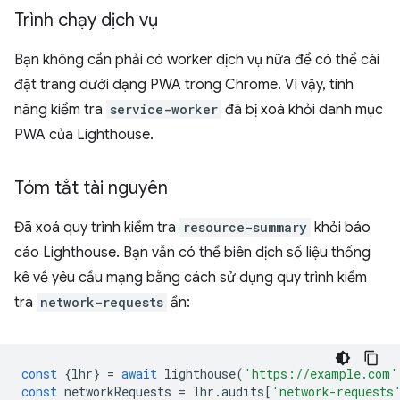
Trình chạy dịch vụ
Bạn không cần phải có worker dịch vụ nữa để có thể cài
đặt trang dưới dạng PWA trong Chrome. Vì vậy, tính
năng kiểm tra
service-worker
đã bị xoá khỏi danh mục
PWA của Lighthouse.
Tóm tắt tài nguyên
Đã xoá quy trình kiểm tra
resource-summary
khỏi báo
cáo Lighthouse. Bạn vẫn có thể biên dịch số liệu thống
kê về yêu cầu mạng bằng cách sử dụng quy trình kiểm
tra
network-requests
ẩn:
const
{
lhr
}
=
await
lighthouse
(
'https://example.com'
const
networkRequests
=
lhr
.
audits
[
'network-requests