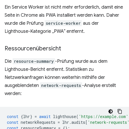
Ein Service Worker ist nicht mehr erforderlich, damit eine
Seite in Chrome als PWA installiert werden kann. Daher
wurde die Prüfung
service-worker
aus der
Lighthouse-Kategorie „PWA“ entfernt.
Ressourcenübersicht
Die
resource-summary
-Prüfung wurde aus dem
Lighthouse-Bericht entfernt. Statistiken zu
Netzwerkanfragen können weiterhin mithilfe der
ausgeblendeten
network-requests
-Analyse erstellt
werden:
const
{
lhr
}
=
await
lighthouse
(
'https://example.com'
const
networkRequests
=
lhr
.
audits
[
'network-requests
const
resourceSummary
=
{};