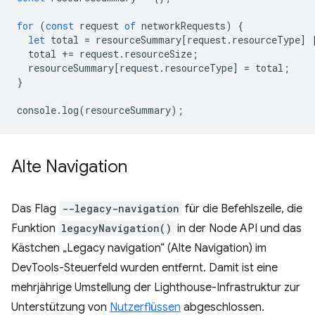
for
(
const
request
of
networkRequests
)
{
let
total
=
resourceSummary
[
request
.
resourceType
]
total
+=
request
.
resourceSize
;
resourceSummary
[
request
.
resourceType
]
=
total
;
}
console
.
log
(
resourceSummary
);
Alte Navigation
Das Flag
--legacy-navigation
für die Befehlszeile, die
Funktion
legacyNavigation()
in der Node API und das
Kästchen „Legacy navigation“ (Alte Navigation) im
DevTools-Steuerfeld wurden entfernt. Damit ist eine
mehrjährige Umstellung der Lighthouse-Infrastruktur zur
Unterstützung von
Nutzerflüssen
abgeschlossen.