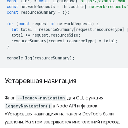
const
{
lhr
}
=
await
lighthouse
(
'https://example.com'
const
networkRequests
=
lhr
.
audits
[
'network-requests
const
resourceSummary
=
{};
for
(
const
request
of
networkRequests
)
{
let
total
=
resourceSummary
[
request
.
resourceType
]
total
+=
request
.
resourceSize
;
resourceSummary
[
request
.
resourceType
]
=
total
;
}
console
.
log
(
resourceSummary
);
Устаревшая навигация
Флаг
--legacy-navigation
для CLI, функция
legacyNavigation()
в Node API и флажок
«Устаревшая навигация» на панели DevTools были
удалены. На этом завершается многолетний переход