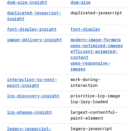
dom-size-insight
dom-size
duplicated-javascript-
duplicated-javascript
insight
font-display-insight
font-display
image-delivery-insight
modern-image-formats
uses-optimized-images
efficient-animated-
content
uses-responsive-
images
interaction-to-next-
work-during-
paint-insight
interaction
lcp-discovery-insight
prioritize-lcp-image
lcp-lazy-loaded
lcp-phases-insight
largest-contentful-
paint-element
legacy-javascript-
legacy-javascript