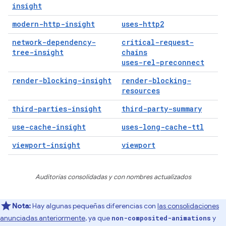
insight
modern-http-insight
uses-http2
network-dependency-
critical-request-
tree-insight
chains
uses-rel-preconnect
render-blocking-insight
render-blocking-
resources
third-parties-insight
third-party-summary
use-cache-insight
uses-long-cache-ttl
viewport-insight
viewport
Auditorías consolidadas y con nombres actualizados
Nota:
Hay algunas pequeñas diferencias con
las consolidaciones
anunciadas anteriormente
, ya que
y
non-composited-animations