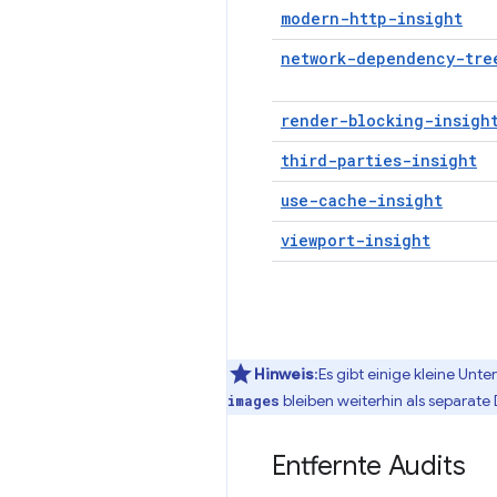
modern-http-insight
network-dependency-tre
render-blocking-insigh
third-parties-insight
use-cache-insight
viewport-insight
Hinweis
:Es gibt einige kleine Unt
bleiben weiterhin als separate
images
Entfernte Audits