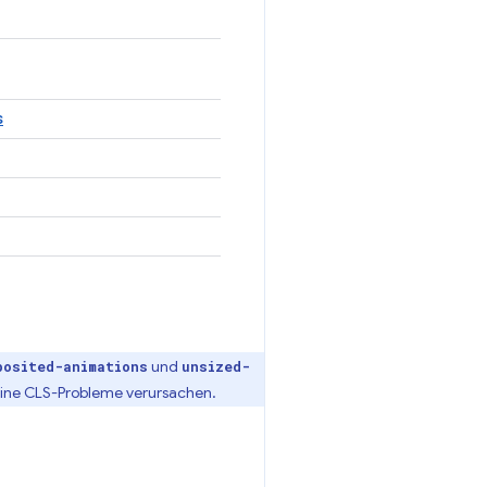
s
und
posited-animations
unsized-
keine CLS-Probleme verursachen.