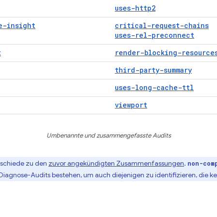
uses-http2
e-insight
critical-request-chains
uses-rel-preconnect
t
render-blocking-resource
third-party-summary
uses-long-cache-ttl
viewport
Umbenannte und zusammengefasste Audits
erschiede zu den
zuvor angekündigten Zusammenfassungen
.
non-com
 Diagnose-Audits bestehen, um auch diejenigen zu identifizieren, die 