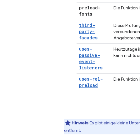
preload-
Die Funktion 
fonts
third-
Diese Prüfun
party-
verbundenen 
facades
Angebote ver
uses-
Heutzutage is
passive-
kann nichts
event-
listeners
uses-rel-
Die Funktion 
preload
Hinweis
:Es gibt einige kleine Unt
entfernt.