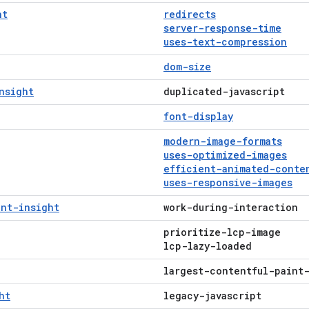
ht
redirects
server-response-time
uses-text-compression
dom-size
nsight
duplicated-javascript
font-display
modern-image-formats
uses-optimized-images
efficient-animated-conte
uses-responsive-images
int-insight
work-during-interaction
prioritize-lcp-image
lcp-lazy-loaded
largest-contentful-paint
ht
legacy-javascript