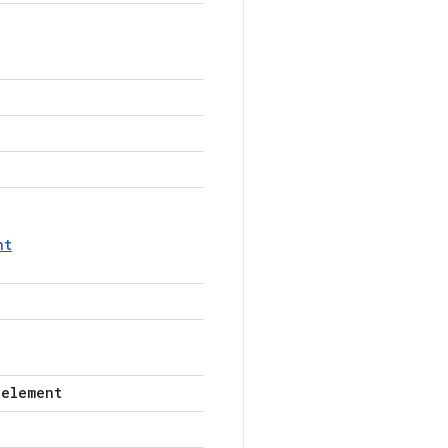
nt
-element