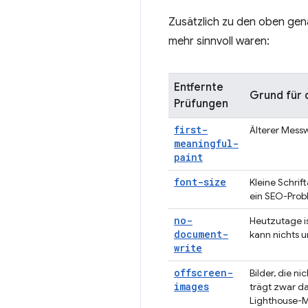
Zusätzlich zu den oben gen
mehr sinnvoll waren:
Entfernte
Grund für 
Prüfungen
first-
Älterer Messw
meaningful-
paint
font-size
Kleine Schrif
ein SEO-Prob
no-
Heutzutage is
document-
kann nichts
write
offscreen-
Bilder, die n
images
trägt zwar da
Lighthouse-