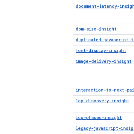
document-latency-insig
dom-size-insight
duplicated-javascript-i
font-display-insight
image-delivery-insight
interaction-to-next-pa
lcp-discovery-insight
lcp-phases-insight
legacy-javascript-insig