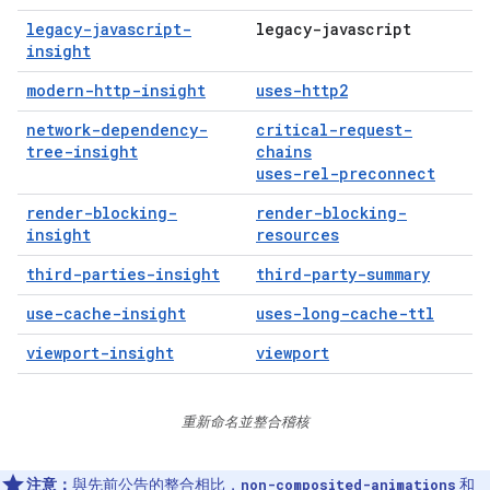
legacy-javascript-
legacy-javascript
insight
modern-http-insight
uses-http2
network-dependency-
critical-request-
tree-insight
chains
uses-rel-preconnect
render-blocking-
render-blocking-
insight
resources
third-parties-insight
third-party-summary
use-cache-insight
uses-long-cache-ttl
viewport-insight
viewport
重新命名並整合稽核
注意：
與
先前公告的整合
相比，
和
non-composited-animations