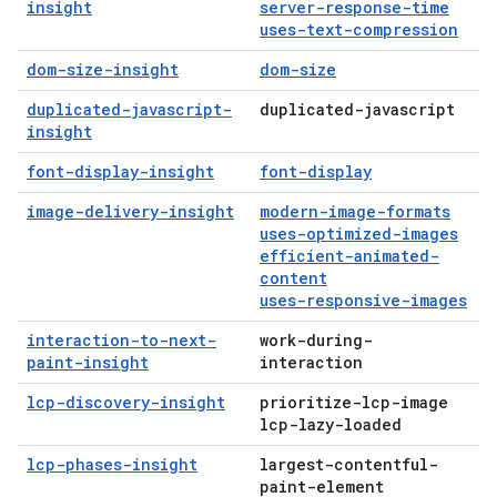
insight
server-response-time
uses-text-compression
dom-size-insight
dom-size
duplicated-javascript-
duplicated-javascript
insight
font-display-insight
font-display
image-delivery-insight
modern-image-formats
uses-optimized-images
efficient-animated-
content
uses-responsive-images
interaction-to-next-
work-during-
paint-insight
interaction
lcp-discovery-insight
prioritize-lcp-image
lcp-lazy-loaded
lcp-phases-insight
largest-contentful-
paint-element