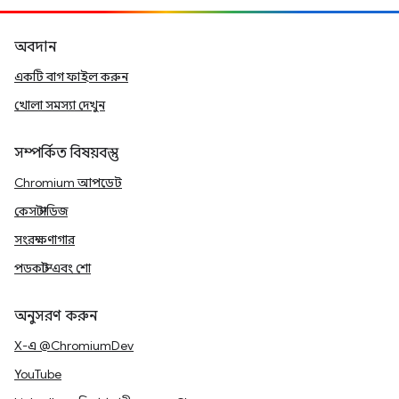
অবদান
একটি বাগ ফাইল করুন
খোলা সমস্যা দেখুন
সম্পর্কিত বিষয়বস্তু
Chromium আপডেট
কেস স্টাডিজ
সংরক্ষণাগার
পডকাস্ট এবং শো
অনুসরণ করুন
X-এ @ChromiumDev
YouTube