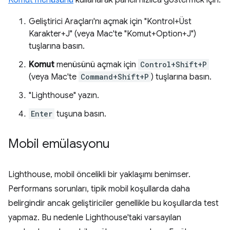
Komut menüsünü
kullanarak paneli hızlıca göstermek için:
Geliştirici Araçları'nı açmak için "Kontrol+Üst
Karakter+J" (veya Mac'te "Komut+Option+J")
tuşlarına basın.
Komut
menüsünü açmak için
Control+Shift+P
(veya Mac'te
Command+Shift+P
) tuşlarına basın.
"Lighthouse" yazın.
Enter
tuşuna basın.
Mobil emülasyonu
Lighthouse, mobil öncelikli bir yaklaşımı benimser.
Performans sorunları, tipik mobil koşullarda daha
belirgindir ancak geliştiriciler genellikle bu koşullarda test
yapmaz. Bu nedenle Lighthouse'taki varsayılan