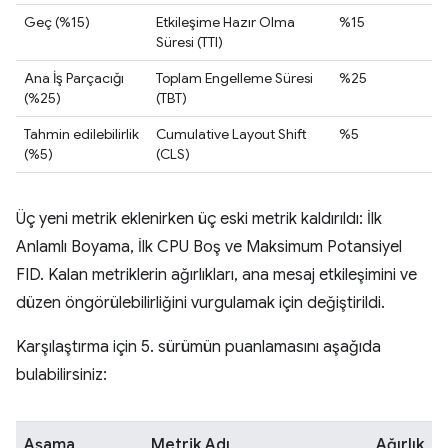
Geç (%15)
Etkileşime Hazır Olma
%15
Süresi (TTI)
Ana İş Parçacığı
Toplam Engelleme Süresi
%25
(%25)
(TBT)
Tahmin edilebilirlik
Cumulative Layout Shift
%5
(%5)
(CLS)
Üç yeni metrik eklenirken üç eski metrik kaldırıldı: İlk
Anlamlı Boyama, İlk CPU Boş ve Maksimum Potansiyel
FID. Kalan metriklerin ağırlıkları, ana mesaj etkileşimini ve
düzen öngörülebilirliğini vurgulamak için değiştirildi.
Karşılaştırma için 5. sürümün puanlamasını aşağıda
bulabilirsiniz:
Aşama
Metrik Adı
Ağırlık