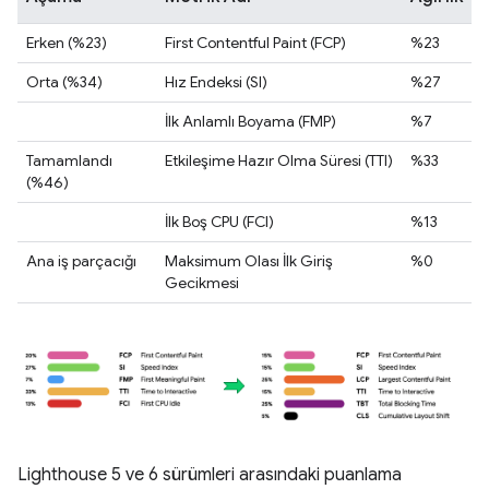
Erken (%23)
First Contentful Paint (FCP)
%23
Orta (%34)
Hız Endeksi (SI)
%27
İlk Anlamlı Boyama (FMP)
%7
Tamamlandı
Etkileşime Hazır Olma Süresi (TTI)
%33
(%46)
İlk Boş CPU (FCI)
%13
Ana iş parçacığı
Maksimum Olası İlk Giriş
%0
Gecikmesi
Lighthouse 5 ve 6 sürümleri arasındaki puanlama