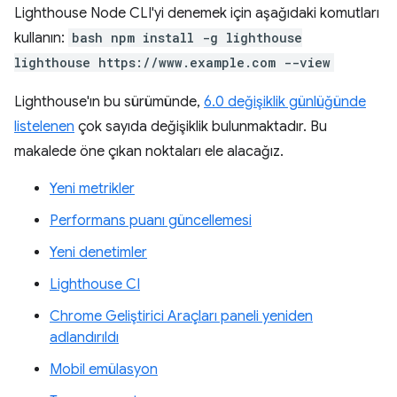
Lighthouse Node CLI'yi denemek için aşağıdaki komutları
kullanın:
bash npm install -g lighthouse
lighthouse https://www.example.com --view
Lighthouse'ın bu sürümünde,
6.0 değişiklik günlüğünde
listelenen
çok sayıda değişiklik bulunmaktadır. Bu
makalede öne çıkan noktaları ele alacağız.
Yeni metrikler
Performans puanı güncellemesi
Yeni denetimler
Lighthouse CI
Chrome Geliştirici Araçları paneli yeniden
adlandırıldı
Mobil emülasyon