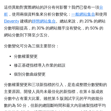
這些異動對實際網站的評分有何影響？我們已發布一項
分
析
，使用兩個資料集來分析分數變化：
一般網站集合
和使用
Eleventy
建構的
靜態網站集合
。總結來說，約 20% 的網站
分數明顯提高，約 30% 的網站幾乎沒有變化，約 50% 的
網站分數則下降至少五分。
分數變化可分為三個主要部分：
分數權重變更
修正基礎指標導入作業的錯誤
個別分數曲線變更
分數權重變更和三項新指標的引入，是造成整體分數變動的
主要原因。開發人員尚未最佳化的新指標，在第 6 版成效
分數中占有重大比重。雖然第 5 版測試字元的平均效能分
數約為 50 分，但新的總阻斷時間和最大內容繪製指標平均