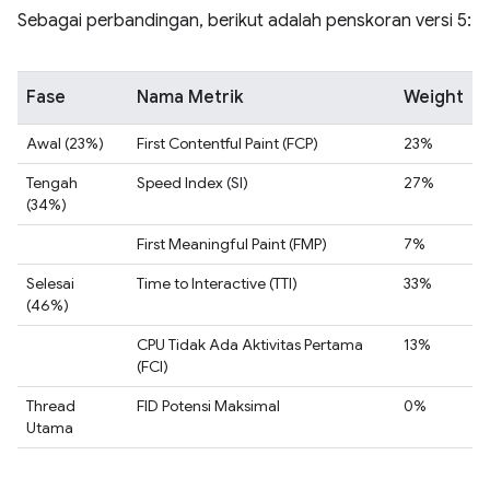
Sebagai perbandingan, berikut adalah penskoran versi 5:
Fase
Nama Metrik
Weight
Awal (23%)
First Contentful Paint (FCP)
23%
Tengah
Speed Index (SI)
27%
(34%)
First Meaningful Paint (FMP)
7%
Selesai
Time to Interactive (TTI)
33%
(46%)
CPU Tidak Ada Aktivitas Pertama
13%
(FCI)
Thread
FID Potensi Maksimal
0%
Utama