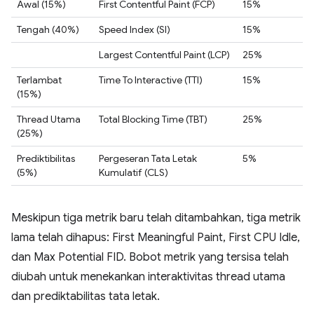
Awal (15%)
First Contentful Paint (FCP)
15%
Tengah (40%)
Speed Index (SI)
15%
Largest Contentful Paint (LCP)
25%
Terlambat
Time To Interactive (TTI)
15%
(15%)
Thread Utama
Total Blocking Time (TBT)
25%
(25%)
Prediktibilitas
Pergeseran Tata Letak
5%
(5%)
Kumulatif (CLS)
Meskipun tiga metrik baru telah ditambahkan, tiga metrik
lama telah dihapus: First Meaningful Paint, First CPU Idle,
dan Max Potential FID. Bobot metrik yang tersisa telah
diubah untuk menekankan interaktivitas thread utama
dan prediktabilitas tata letak.