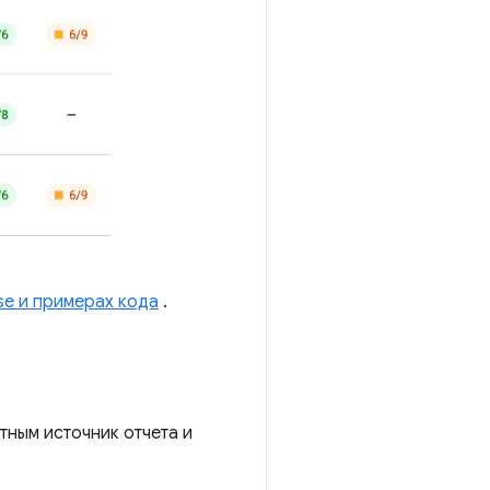
se и примерах кода
.
тным источник отчета и