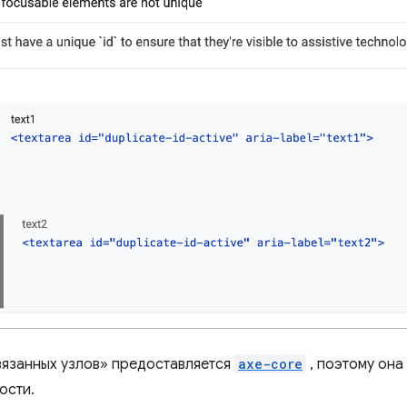
вязанных узлов» предоставляется
axe-core
, поэтому она
ости.