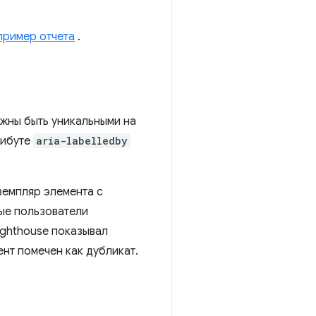
пример отчета
.
лжны быть уникальными на
рибуте
aria-labelledby
емпляр элемента с
ые пользователи
ghthouse показывал
ент помечен как дубликат.