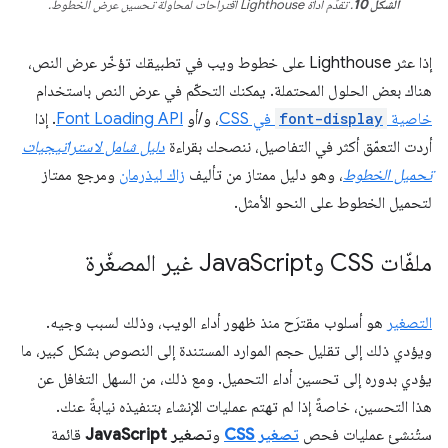
الشكل 10
. تقدّم أداة Lighthouse اقتراحات لمحاولة تحسين عرض الخطوط.
إذا عثر Lighthouse على خطوط ويب في تطبيقك تؤخّر عرض النص،
هناك بعض الحلول المحتملة. يمكنك التحكّم في عرض النص باستخدام
خاصية
font-display
في CSS
، و/أو
Font Loading API
. إذا
أردت التعمّق أكثر في التفاصيل، ننصحك بقراءة
دليل شامل لاستراتيجيات
تحميل الخطوط
، وهو دليل ممتاز من تأليف
زاك ليذرمان
ومرجع ممتاز
لتحميل الخطوط على النحو الأمثل.
ملفّات CSS وJava
Script غير المصغّرة
التصغير
هو أسلوب مقترَح منذ ظهور أداء الويب، وذلك لسبب وجيه.
ويؤدي ذلك إلى تقليل حجم الموارد المستندة إلى النصوص بشكل كبير، ما
يؤدي بدوره إلى تحسين أداء التحميل. ومع ذلك، من السهل التغافل عن
هذا التحسين، خاصةً إذا لم تهتم عمليات الإنشاء بتنفيذه نيابةً عنك.
ستُنشئ عمليات فحص
تصغير CSS
و
تصغير JavaScript
قائمة