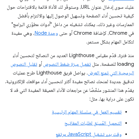
عليك سوى إدخال عنوان URL، وستوفّر لك الأداة قائمة بالاقتراحات حول
كيفية تحسين أداء الصفحة وتسهيل الوصول إليها والالتزام بأفضل
الممارسات وغير ذلك. يمكنك تشغيله من داخل "أدوات مطوّري البرامج"
في Chrome، كإضافة Chrome أو حتى
وحدة Node
، وهي مفيدة
لتكامل المهام بشكل مستمر.
منذ فترة، قدّم مقياس Lighthouse العديد من النصائح لتحسين أداء
loading للصفحة، مثل
تفعيل ميزة ضغط النصوص
أو
تقليل النصوص
البرمجية التي تمنع العرض
. يواصل فريق Lighthouse طرح عمليات
تدقيق جديدة لمنحك نصائح مفيدة أكثر لتحسين أداء مواقعك الإلكترونية.
يقدّم هذا المنشور ملخّصًا عن مراجعات الأداء العميقة المفيدة التي قد لا
تكون على دراية بها، مثل:
تقسيم العمل في سلسلة المهام الرئيسية
التحميل المُسبَق لطلبات المفاتيح
وقت بدء تشغيل JavaScript مرتفع