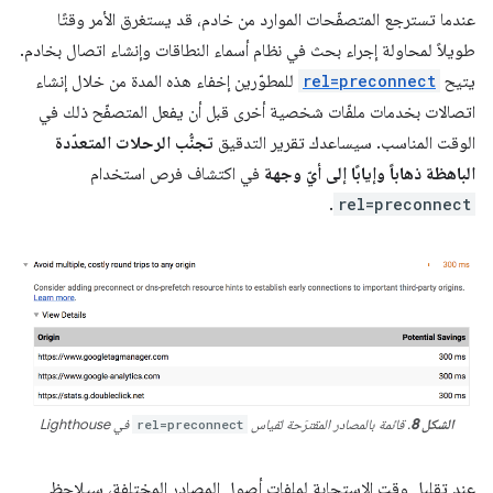
عندما تسترجع المتصفّحات الموارد من خادم، قد يستغرق الأمر وقتًا
طويلاً لمحاولة إجراء بحث في نظام أسماء النطاقات وإنشاء اتصال بخادم.
يتيح
rel=preconnect
للمطوّرين إخفاء هذه المدة من خلال إنشاء
اتصالات بخدمات ملفّات شخصية أخرى قبل أن يفعل المتصفّح ذلك في
الوقت المناسب. سيساعدك تقرير التدقيق
تجنُّب الرحلات المتعدّدة
الباهظة ذهاباً وإيابًا إلى أيّ وجهة
في اكتشاف فرص استخدام
.
rel=preconnect
الشكل 8
. قائمة بالمصادر المقترَحة لقياس
rel=preconnect
في Lighthouse
عند تقليل وقت الاستجابة لملفات أصول المصادر المختلفة، سيلاحظ