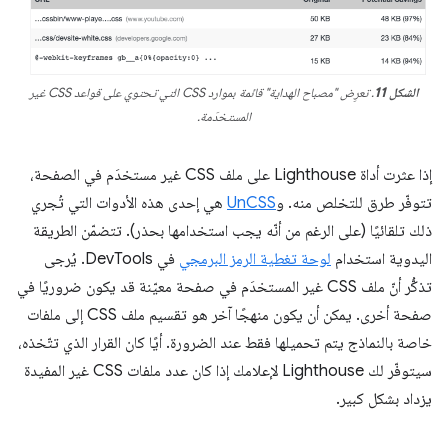
الشكل 11
. تعرِض "مصباح الهداية" قائمة بموارد CSS التي تحتوي على قواعد CSS غير
المستخدَمة.
إذا عثرت أداة Lighthouse على ملف CSS غير مستخدَم في الصفحة،
تتوفّر طرق للتخلص منه. و
UnCSS
هي إحدى هذه الأدوات التي تُجري
ذلك تلقائيًا (على الرغم من أنّه يجب استخدامها بحذر). تتضمّن الطريقة
اليدوية استخدام
لوحة تغطية الرمز البرمجي
في DevTools. يُرجى
تذكُّر أنّ ملف CSS غير المستخدَم في صفحة معيّنة قد يكون ضروريًا في
صفحة أخرى. يمكن أن يكون منهجًا آخر هو تقسيم ملف CSS إلى ملفات
خاصة بالنماذج يتم تحميلها فقط عند الضرورة. أيًا كان القرار الذي تتّخذه،
سيتوفّر لك Lighthouse لإعلامك إذا كان عدد ملفات CSS غير المفيدة
يزداد بشكل كبير.