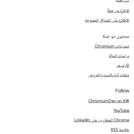
مساهمة
الإبلاغ عن خطأ
الاطّلاع على المشاكل المفتوحة
محتوى ذو صلة
تحديثات Chromium
دراسات الحالة
الأرشيف
ملفات البودكاست والعروض
Follow
@ChromiumDev on X
YouTube
Chrome للمطوّرين على LinkedIn
خلاصة RSS