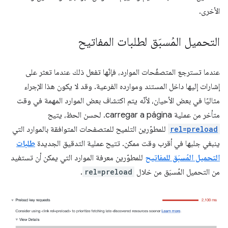
الأخرى.
التحميل المُسبَق لطلبات المفاتيح
عندما تسترجع المتصفّحات الموارد، فإنّها تفعل ذلك عندما تعثر على
إشارات إليها داخل المستند وموارده الفرعية. وقد لا يكون هذا الإجراء
مثاليًا في بعض الأحيان، لأنّه يتم اكتشاف بعض الموارد المهمة في وقت
متأخر من عملية carregar a página. لحسن الحظ، يتيح
rel=preload
للمطوّرين التلميح للمتصفحات المتوافقة بالموارد التي
ينبغي جلبها في أقرب وقت ممكن. تتيح عملية التدقيق الجديدة
طلبات
التحميل المُسبَق للمفاتيح
للمطوّرين معرفة الموارد التي يمكن أن تستفيد
من التحميل المُسبَق من خلال
rel=preload
.