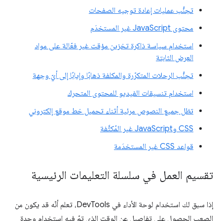
تجنُّب عمليات إعادة توجيه الصفحات
محتوى JavaScript غير المستخدَم
استخدام سياسة ذاكرة تخزين مؤقت غير فعّالة على مواد
العرض الثابتة
تجنُّب الرحلات المتكرّرة والمكلفة ذهابًا وإيابًا إلى أيّ وجهة
استخدام تنسيقات الفيديو للمحتوى المتحرك
تظل جميع النصوص مرئية أثناء تحميل خط موقع إلكتروني
CSS وJavaScript غير المُكثَّفة
قواعد CSS غير المستخدَمة
تقسيم العمل في سلسلة التعليمات الرئيسية
إذا سبق لك استخدام لوحة الأداء في DevTools، تعلم أنّه قد يكون من
الصعب الحصول على تفاصيل عن الوقت الذي تمّ فيه استخدام وحدة