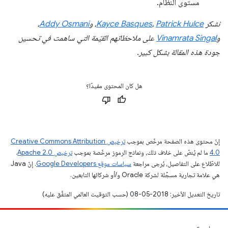
مستوى النظام.
نشكر
Patrick Hulce
،
Kayce Basques
، و
Addy Osmani
،
و
Vinamrata Singal
على ملاحظاتهم القيّمة التي ساهمت في تحسين
جودة هذه المقالة بشكل كبير.
هل كان المحتوى مفيدًا؟
إنّ محتوى هذه الصفحة مرخّص بموجب
ترخيص Creative Commons Attribution
4.0‏
ما لم يُنصّ على خلاف ذلك، ونماذج الرموز مرخّصة بموجب
ترخيص Apache 2.0‏
.
للاطّلاع على التفاصيل، يُرجى مراجعة
سياسات موقع Google Developers‏
. إنّ Java
هي علامة تجارية مسجَّلة لشركة Oracle و/أو شركائها التابعين.
تاريخ التعديل الأخير: 2018-05-08 (حسب التوقيت العالمي المتفَّق عليه)