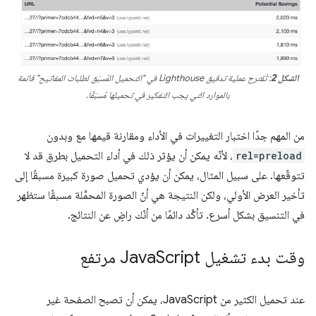
الشكل 2
: تُقترح عملية تدقيق Lighthouse في "التحميل المُسبَق لطلبات المفاتيح" قائمة
بالموارد التي يجب التفكير في تحميلها مُسبَقًا.
من المهم جدًا اختبار التغييرات في الأداء ومقارنة قيمها مع وبدون
rel=preload
، لأنّه يمكن أن يؤثر ذلك في أداء التحميل بطرق قد لا
تتوقّعها. على سبيل المثال، يمكن أن يؤدي تحميل صورة كبيرة مسبقًا إلى
تأخير العرض الأولي، ولكن النتيجة هي أنّ الصورة المحمَّلة مسبقًا ستظهر
في التنسيق بشكل أسرع. تأكَّد دائمًا من أنّك راضٍ عن النتائج.
وقت بدء تشغيل Java
Script مرتفع
عند تحميل الكثير من JavaScript، يمكن أن تصبح الصفحة غير