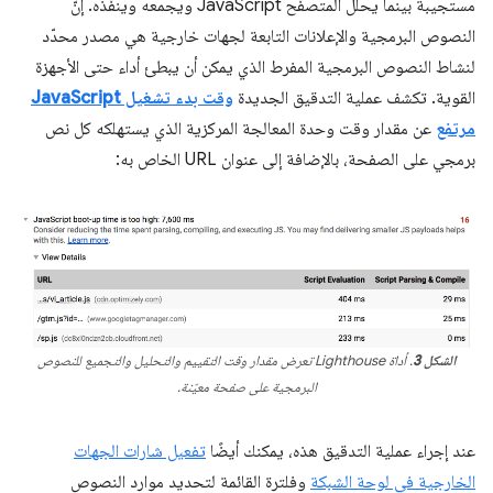
مستجيبة بينما يحلّل المتصفّح JavaScript ويجمعه وينفّذه. إنّ
النصوص البرمجية والإعلانات التابعة لجهات خارجية هي مصدر محدّد
لنشاط النصوص البرمجية المفرط الذي يمكن أن يبطئ أداء حتى الأجهزة
القوية. تكشف عملية التدقيق الجديدة
وقت بدء تشغيل JavaScript
مرتفع
عن مقدار وقت وحدة المعالجة المركزية الذي يستهلكه كل نص
برمجي على الصفحة، بالإضافة إلى عنوان URL الخاص به:
الشكل 3
. أداة Lighthouse تعرض مقدار وقت التقييم والتحليل والتجميع للنصوص
البرمجية على صفحة معيّنة.
عند إجراء عملية التدقيق هذه، يمكنك أيضًا
تفعيل شارات الجهات
الخارجية في لوحة الشبكة
وفلترة القائمة لتحديد موارد النصوص