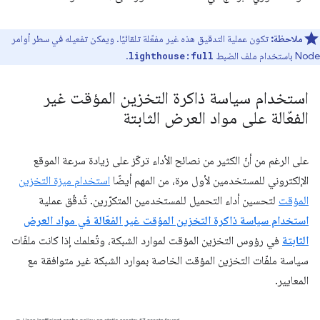
ملاحظة:
تكون عملية التدقيق هذه غير مفعّلة تلقائيًا. ويمكن تفعيله في سطر أوامر
Node باستخدام ملف الضبط
.
lighthouse:full
استخدام سياسة ذاكرة التخزين المؤقت غير
الفعّالة على مواد العرض الثابتة
على الرغم من أنّ الكثير من نصائح الأداء تركّز على زيادة سرعة الموقع
الإلكتروني للمستخدمين لأول مرة، من المهم أيضًا
استخدام ميزة التخزين
المؤقت
لتحسين أداء التحميل للمستخدمين المتكرّرين. تُدقّق عملية
استخدام سياسة ذاكرة التخزين المؤقت غير الفعّالة في مواد العرض
الثابتة
في رؤوس التخزين المؤقت لموارد الشبكة، وتُعلمك إذا كانت ملفّات
سياسة ملفّات التخزين المؤقت الخاصة بموارد الشبكة غير متوافقة مع
المعايير.