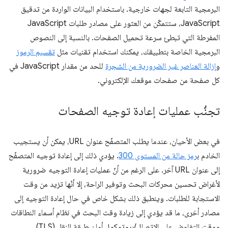
البرمجية التابعة لجهات خارجية. باستخدام البيانات الواردة من تدقيق
JavaScript، ستتمكّن من العثور على مصادر طلبات JavaScript
المفرطة التي تبطئ سرعة تحميل الصفحات. بالنسبة إلى النصوص
البرمجية الخاصة بتطبيقك، يمكنك استخدام تقنيات مثل
تقسيم الرموز
و
إزالة العناصر غير الضرورية من الشجرة
للحد من مقدار JavaScript في
كل صفحة من صفحات موقعك الإلكتروني.
تجنُّب عمليات إعادة توجيه الصفحات
في بعض الأحيان، عندما يطلب المتصفّح عنوان URL، يمكن أن يستجيب
الخادم ب
رمز حالة من المستوى 300
. يؤدي ذلك إلى إعادة توجيه المتصفّح
إلى عنوان URL آخر. على الرغم من أنّ عمليات إعادة التوجيه ضرورية
لأغراض تحسين محركات البحث وتوفير الراحة، إلا أنّها تزيد من وقت
الاستجابة للطلبات. وينطبق ذلك بشكل خاص في حال إعادة التوجيه إلى
مصادر أخرى، ما قد يؤدي إلى زيادة وقت البحث في نظام أسماء النطاقات
ووقت التفاوض على الاتصال/بروتوكول أمان طبقة النقل (TLS).