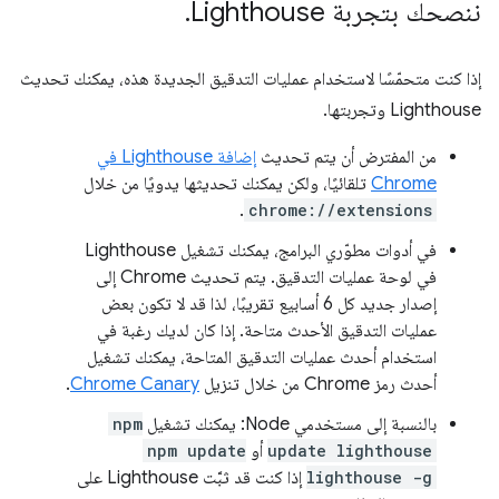
ننصحك بتجربة Lighthouse
.
إذا كنت متحمّسًا لاستخدام عمليات التدقيق الجديدة هذه، يمكنك تحديث
Lighthouse وتجربتها.
من المفترض أن يتم تحديث
إضافة Lighthouse في
Chrome
تلقائيًا، ولكن يمكنك تحديثها يدويًا من خلال
.
chrome://extensions
في أدوات مطوّري البرامج، يمكنك تشغيل Lighthouse
في لوحة عمليات التدقيق. يتم تحديث Chrome إلى
إصدار جديد كل 6 أسابيع تقريبًا، لذا قد لا تكون بعض
عمليات التدقيق الأحدث متاحة. إذا كان لديك رغبة في
استخدام أحدث عمليات التدقيق المتاحة، يمكنك تشغيل
أحدث رمز Chrome من خلال تنزيل
Chrome Canary
.
بالنسبة إلى مستخدمي Node: يمكنك تشغيل
npm
update lighthouse
أو
npm update
lighthouse -g
إذا كنت قد ثبَّت Lighthouse على