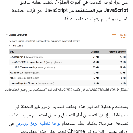
على غرار لوحة التغطية في "أدوات المطوّر"، تكشف عملية تدقيق
JavaScript غير المستخدَمة
عن JavaScript الذي نزّلته الصفحة
الحالية، ولكن لم يتم استخدامه مطلقًا.
الشكل 6
. أداة Lighthouse تعرض مقدار JavaScript غير المستخدَم في إحدى الصفحات.
باستخدام عملية التدقيق هذه، يمكنك تحديد الرموز غير النشطة في
تطبيقاتك وإزالتها لتحسين أداء التحميل وتقليل استخدام موارد النظام.
نصيحة احترافية: يمكنك أيضًا استخدام
لوحة تغطية الرمز البرمجي
في
أدوات مطوري البرامج في Chrome للعثور على هذه المعلومات.