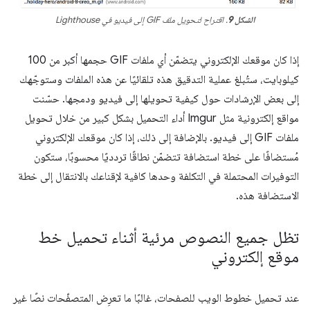
الشكل 9
. اقتراح لتحويل ملف GIF إلى فيديو في Lighthouse
إذا كان موقعك الإلكتروني يتضمّن أي ملفات GIF حجمها أكبر من 100
كيلوبايت، ستُبلغ عملية التدقيق هذه تلقائيًا عن هذه الملفات وستوجّهك
إلى بعض الإرشادات حول كيفية تحويلها إلى فيديو ودمجها. حسّنت
مواقع إلكترونية مثل Imgur أداء التحميل بشكل كبير من خلال تحويل
ملفات GIF إلى فيديو. بالإضافة إلى ذلك، إذا كان موقعك الإلكتروني
مُستضافًا على خطة استضافة تتضمّن نطاقًا تردديًا محسوبًا، ستكون
التوفيرات المحتملة في التكلفة وحدها كافية لإقناعك بالانتقال إلى خطة
الاستضافة هذه.
تظل جميع النصوص مرئية أثناء تحميل خط
موقع إلكتروني
عند تحميل خطوط الويب للصفحات، غالبًا ما تعرِض المتصفّحات نصًا غير