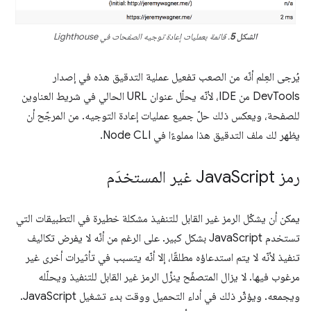
الشكل 5
. قائمة بعمليات إعادة توجيه الصفحات في Lighthouse
يُرجى العِلم أنّه من الصعب تفعيل عملية التدقيق هذه في إصدار
DevTools من IDE، لأنّه يحلّل عنوان URL الحالي في شريط العناوين
للصفحة، ويعكس ذلك حلّ جميع عمليات إعادة التوجيه. من المرجّح أن
يظهر لك ملف التدقيق هذا مملوءًا في Node CLI.
رمز Java
Script غير المستخدَم
يمكن أن يشكّل الرمز غير القابل للتنفيذ مشكلة خطيرة في التطبيقات التي
تستخدم JavaScript بشكل كبير. على الرغم من أنّه لا يفرض تكاليف
تنفيذ لأنّه لا يتم استدعاؤه مطلقًا، إلا أنّه يتسبب في تأثيرات أخرى غير
مرغوب فيها. لا يزال المتصفّح ينزِّل الرمز غير القابل للتنفيذ ويحلّله
ويجمعه. ويؤثّر ذلك في أداء التحميل ووقت بدء تشغيل JavaScript.