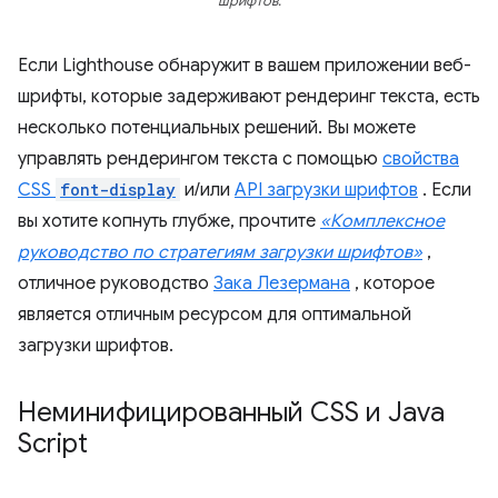
шрифтов.
Если Lighthouse обнаружит в вашем приложении веб-
шрифты, которые задерживают рендеринг текста, есть
несколько потенциальных решений. Вы можете
управлять рендерингом текста с помощью
свойства
CSS
font-display
и/или
API загрузки шрифтов
. Если
вы хотите копнуть глубже, прочтите
«Комплексное
руководство по стратегиям загрузки шрифтов»
,
отличное руководство
Зака ​​Лезермана
, которое
является отличным ресурсом для оптимальной
загрузки шрифтов.
Неминифицированный CSS и Java
Script