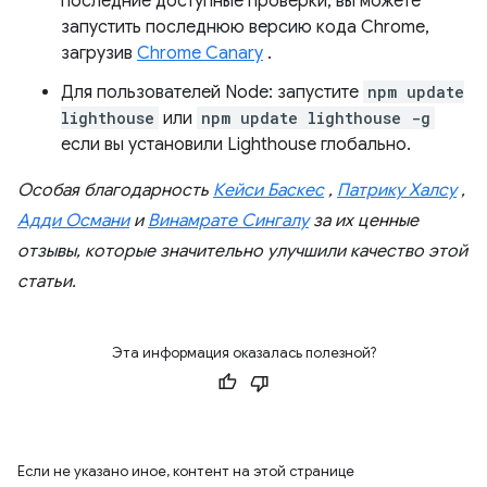
последние доступные проверки, вы можете
запустить последнюю версию кода Chrome,
загрузив
Chrome Canary
.
Для пользователей Node: запустите
npm update
lighthouse
или
npm update lighthouse -g
если вы установили Lighthouse глобально.
Особая благодарность
Кейси Баскес
,
Патрику Халсу
,
Адди Османи
и
Винамрате Сингалу
за их ценные
отзывы, которые значительно улучшили качество этой
статьи.
Эта информация оказалась полезной?
Если не указано иное, контент на этой странице