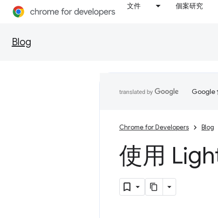
文件
個案研究
Blog
Goog
Chrome for Developers
Blog
使用 Lig