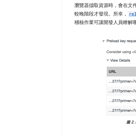
瀏覽器擷取資源時，會在文
較晚階段才發現。所幸，
re
稽核作業可讓開發人員瞭解
圖 2