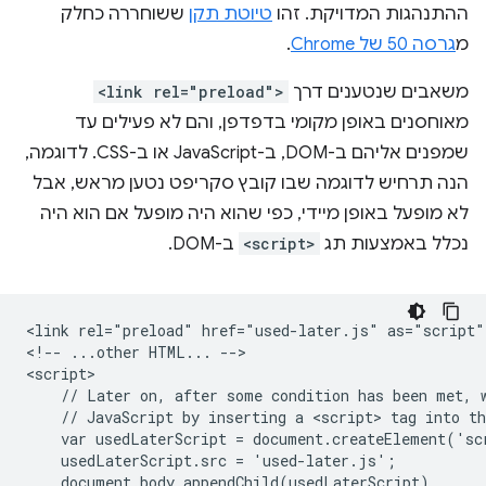
ההתנהגות המדויקת. זהו
טיוטת תקן
ששוחררה כחלק
מ
גרסה 50 של Chrome
.
משאבים שנטענים דרך
<link rel="preload">
מאוחסנים באופן מקומי בדפדפן, והם לא פעילים עד
שמפנים אליהם ב-DOM, ב-JavaScript או ב-CSS. לדוגמה,
הנה תרחיש לדוגמה שבו קובץ סקריפט נטען מראש, אבל
לא מופעל באופן מיידי, כפי שהוא היה מופעל אם הוא היה
נכלל באמצעות תג
<script>
ב-DOM.
<link rel="preload" href="used-later.js" as="script">
<!-- ...other HTML... -->

<script>

    // Later on, after some condition has been met, w
    // JavaScript by inserting a <script> tag into th
    var usedLaterScript = document.createElement('scr
    usedLaterScript.src = 'used-later.js';  

    document.body.appendChild(usedLaterScript)
