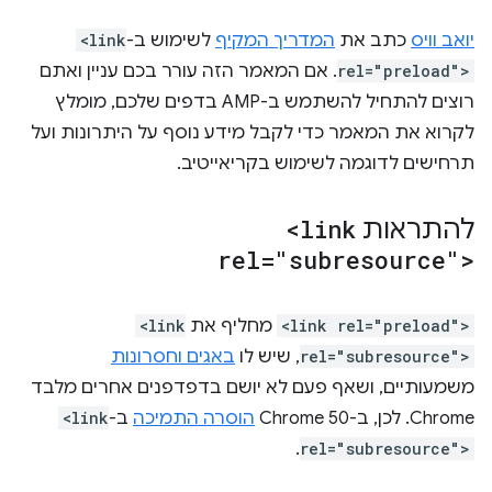
יואב וויס
כתב את
המדריך המקיף
לשימוש ב-
<link
rel="preload">
. אם המאמר הזה עורר בכם עניין ואתם
רוצים להתחיל להשתמש ב-AMP בדפים שלכם, מומלץ
לקרוא את המאמר כדי לקבל מידע נוסף על היתרונות ועל
תרחישים לדוגמה לשימוש בקריאייטיב.
להתראות
<link
rel="subresource">
<link rel="preload">
מחליף את
<link
rel="subresource">
, שיש לו
באגים וחסרונות
משמעותיים, ושאף פעם לא יושם בדפדפנים אחרים מלבד
Chrome. לכן, ב-Chrome 50
הוסרה התמיכה
ב-
<link
.
rel="subresource">