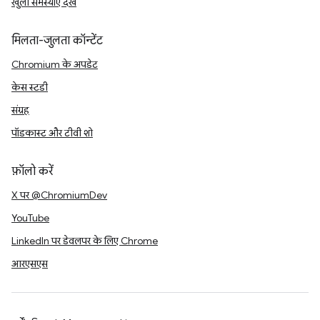
खुली समस्याएं देखें
मिलता-जुलता कॉन्टेंट
Chromium के अपडेट
केस स्टडी
संग्रह
पॉडकास्ट और टीवी शो
फ़ॉलो करें
X पर @ChromiumDev
YouTube
LinkedIn पर डेवलपर के लिए Chrome
आरएसएस