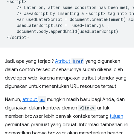
<script>

    // Later on, after some condition has been met, w
    // JavaScript by inserting a <script> tag into th
    var usedLaterScript = document.createElement('scr
    usedLaterScript.src = 'used-later.js';  

    document.body.appendChild(usedLaterScript)

Jadi, apa yang terjadi?
Atribut
href
yang digunakan
dalam contoh tersebut seharusnya sudah dikenal oleh
developer web, karena merupakan atribut standar yang
digunakan untuk menentukan URL resource tertaut.
Namun,
atribut
as
mungkin masih baru bagi Anda, dan
digunakan dalam konteks elemen
<link>
untuk
memberi browser lebih banyak konteks tentang
tujuan
permintaan pramuat yang dibuat. Informasi tambahan ini
memastikan bahwa browser akan menetapkan header