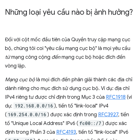
Những loại yêu cầu nào bị ảnh hưởng?
Đối với cột mốc đầu tiên của Quyền truy cập mạng cục
bộ, chúng tôi coi "yêu cầu mạng cục bộ" là mọi yêu cầu
từ
mạng công cộng
đến
mạng cục bộ hoặc đích đến
vòng lặp.
Mạng cục bộ
là mọi đích đến phân giải thành các địa chỉ
dành riêng cho mục đích sử dụng cục bộ. Ví dụ: địa chỉ
IPv4 riêng tư được chỉ định trong Mục 3 của
RFC1918
(ví
dụ:
192.168.0.0/16
), tiền tố "link-local" IPv4
(
169.254.0.0/16
) được xác định trong
RFC3927
, tiền
tố "Unique Local Address" IPv6 (
fc00::/7
) được xác
định trong Phần 3 của
RFC4193
, tiền tố "link-local" IPv6