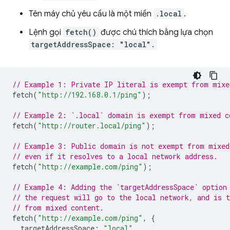
Tên máy chủ yêu cầu là một miền
.local
.
Lệnh gọi
fetch()
được chú thích bằng lựa chọn
targetAddressSpace: "local".
// Example 1: Private IP literal is exempt from mixe
fetch
(
"http://192.168.0.1/ping"
);
// Example 2: `.local` domain is exempt from mixed c
fetch
(
"http://router.local/ping"
);
// Example 3: Public domain is not exempt from mixed
// even if it resolves to a local network address.
fetch
(
"http://example.com/ping"
);
// Example 4: Adding the `targetAddressSpace` option
// the request will go to the local network, and is 
// from mixed content.
fetch
(
"http://example.com/ping"
,
{
targetAddressSpace
:
"local"
,