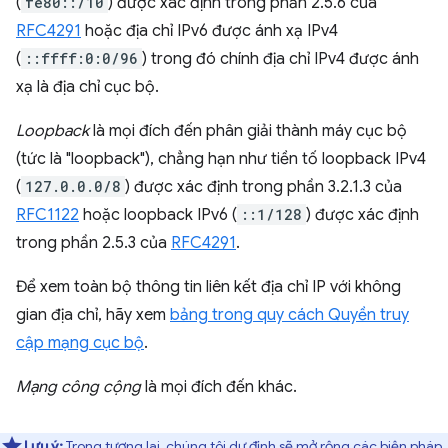
(
fe80::/10
) được xác định trong phần 2.5.6 của
RFC4291
hoặc địa chỉ IPv6 được ánh xạ IPv4
(
::ffff:0:0/96
) trong đó chính địa chỉ IPv4 được ánh
xạ là địa chỉ cục bộ.
Loopback
là mọi đích đến phân giải thành máy cục bộ
(tức là "loopback"), chẳng hạn như tiền tố loopback IPv4
(
127.0.0.0/8
) được xác định trong phần 3.2.1.3 của
RFC1122
hoặc loopback IPv6 (
::1/128
) được xác định
trong phần 2.5.3 của
RFC4291
.
Để xem toàn bộ thông tin liên kết địa chỉ IP với không
gian địa chỉ, hãy xem
bảng trong quy cách Quyền truy
cập mạng cục bộ
.
Mạng công cộng
là mọi đích đến khác.
Lưu ý:
Trong tương lai, chúng tôi dự định sẽ mở rộng các biện pháp