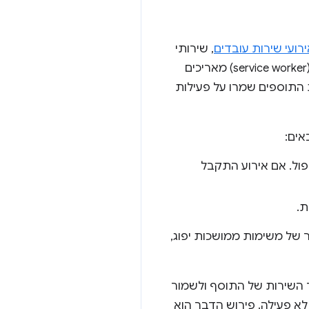
רועי שירות עובדים
, שירותי
עובדים של תוספים יכולים גם להקשיב לאירועים של תוספים. אירועים רגילים של קובצי שירות (service worker) מאריכים
רק כמה אירועים בפלטפורמת התוספים שמרו על פעילות
בטיפול. אם אירוע התקבל
הטיימר של משימות ממושכות יפוג,
בד השירות של התוסף ולשמור
יכולים להאריך את הטיימר של 30 שניות לפעילות לא פעילה. פירוש הדבר הוא