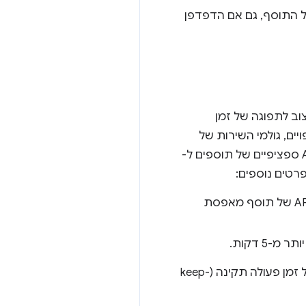
 התוסף, גם אם הדפדפן
ן הקצוב לתפוגה של זמן
ים, גולמי השירות של
התוספים יישארו פעילים כל עוד הם מעבדים אירועים באופן פעיל. בנוסף, קריאות לממשקי API ספציפיים של תוספים ל-
פרטים נוספים:
ה-service worker מסתיים אחרי 30 שניות של חוסר פעילות. (קבלת אירוע או קריאה ל-API של תוסף מאפסת
ממשקי API מסוימים, כמו העברת הודעות באפליקציות מקוריות, מספקים פקודה חזקה לניהול זמן פעולה תקינה (keep-