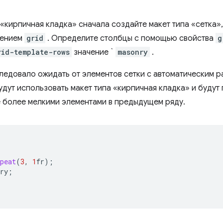
 «кирпичная кладка» сначала создайте макет типа «сетка»
чением
grid
. Определите столбцы с помощью свойства
g
rid-template-rows
значение `
masonry
.
 следовало ожидать от элементов сетки с автоматическим 
удут использовать макет типа «кирпичная кладка» и будут
е более мелкими элементами в предыдущем ряду.
peat
(
3
,
1
fr
);
ry
;