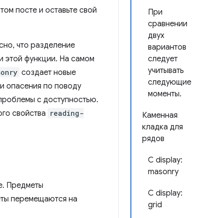
том посте и оставьте свой
При
сравнении
двух
сно, что разделение
вариантов
и этой функции. На самом
следует
учитывать
sonry
создает новые
следующие
ли опасения по поводу
моменты.
 проблемы с доступностью.
ого свойства
reading-
Каменная
кладка для
рядов
С display:
masonry
е. Предметы
С display:
еты перемещаются на
grid