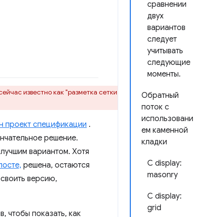
сравнении
двух
вариантов
следует
учитывать
следующие
моменты.
сейчас известно как "разметка сетки
Обратный
поток с
использовани
н проект спецификации
.
ем каменной
ончательное решение.
кладки
илучшим вариантом. Хотя
С display:
посте,
решена, остаются
masonry
освоить версию,
С display:
grid
, чтобы показать, как