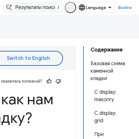
/
Войти
Содержание
Базовая схема
каменной
кладки
оказалась полезной?
С display:
 как нам
masonry
адку?
С display:
grid
При