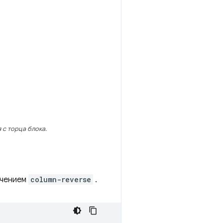
 с торца блока.
ачением
column-reverse
.