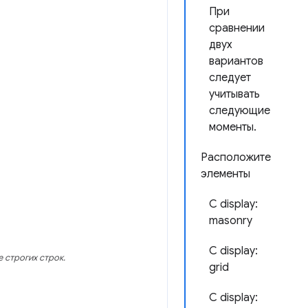
При
сравнении
двух
вариантов
следует
учитывать
следующие
моменты.
Расположите
элементы
С display:
masonry
С display:
 строгих строк.
grid
С display: