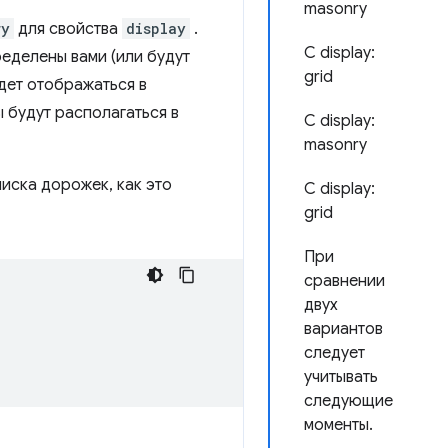
masonry
ry
для свойства
display
.
С display:
ределены вами (или будут
grid
дет отображаться в
ы будут располагаться в
С display:
masonry
иска дорожек, как это
С display:
grid
При
сравнении
двух
вариантов
следует
учитывать
следующие
моменты.