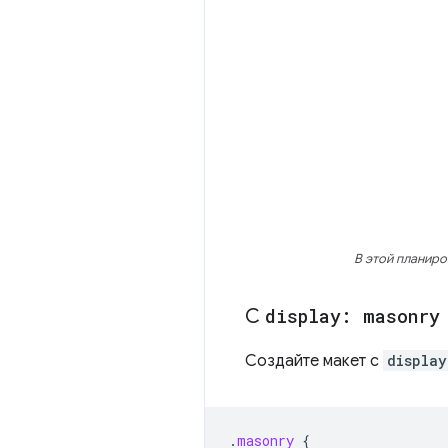
В этой планиро
С
display: masonry
Создайте макет с
display
.
masonry
{