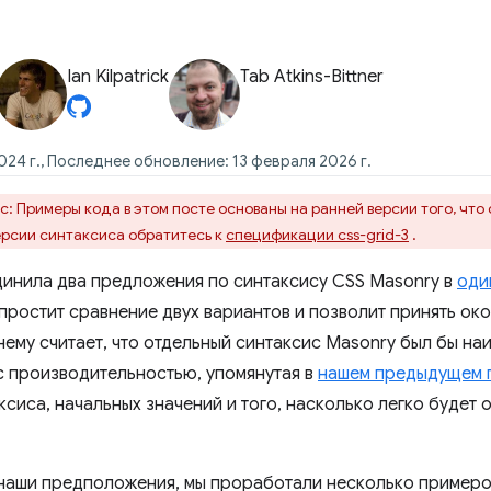
Ian Kilpatrick
Tab Atkins-Bittner
24 г., Последнее обновление: 13 февраля 2026 г.
: Примеры кода в этом посте основаны на ранней версии того, что 
ерсии синтаксиса обратитесь к
спецификации css-grid-3
.
динила два предложения по синтаксису CSS Masonry в
оди
упростит сравнение двух вариантов и позволит принять ок
му считает, что отдельный синтаксис Masonry был бы на
с производительностью, упомянутая в
нашем предыдущем 
сиса, начальных значений и того, насколько легко будет 
наши предположения, мы проработали несколько примеров