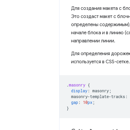
Для создания макета с бл
Это создаст макет с блоч
определены содержимым), 
начале блока и в линию (с
направлении линии.
Для определения дороже
используется в CSS-сетке.
.
masonry
{
display
:
masonry
;
masonry-template-tracks
:
gap
:
10
px
;
}