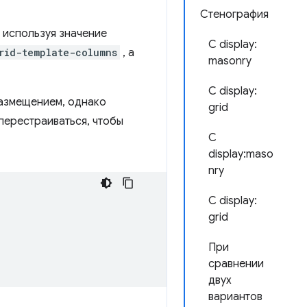
Стенография
, используя значение
С display:
rid-template-columns
, а
masonry
С display:
размещением, однако
grid
 перестраиваться, чтобы
С
display:maso
nry
С display:
grid
При
сравнении
двух
вариантов