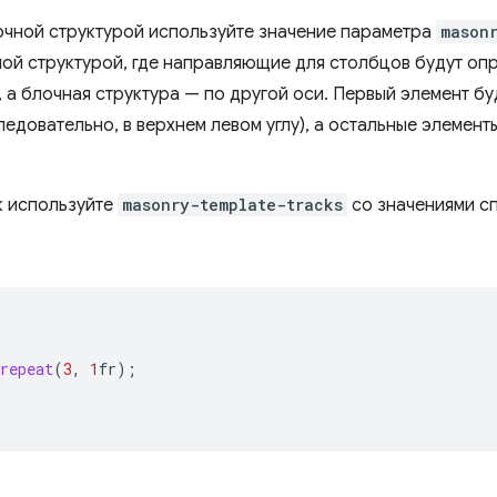
очной структурой используйте значение параметра
mason
ной структурой, где направляющие для столбцов будут оп
а блочная структура — по другой оси. Первый элемент бу
ледовательно, в верхнем левом углу), а остальные элемент
к используйте
masonry-template-tracks
со значениями сп
repeat
(
3
,
1
fr
);