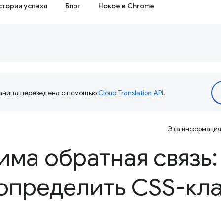
стории успеха
Блог
Новое в Chrome
аница переведена с помощью
Cloud Translation API
.
Эта информация 
ма обратная связь:
определить CSS-кл