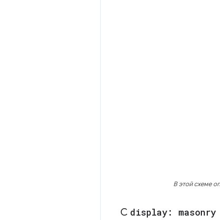
В этой схеме о
С
display: masonry