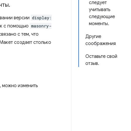
следует
нты
.
учитывать
следующие
овании версии
display:
моменты.
жек с помощью
masonry-
вязано с тем, что
Другие
 Макет создает столько
соображения
Оставьте свой
отзыв.
, можно изменить