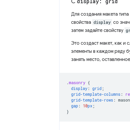
С
display: grid
Для создания макета типа
свойства
display
со зна
затем задайте свойству
g
Это создаст макет, как и
элементы в каждом ряду б
занять место, оставленно
.
masonry
{
display
:
grid
;
grid-template-columns
:
re
grid-template-rows
:
mason
gap
:
10
px
;
}