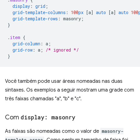
display
:
grid
;
grid-template-columns
:
100
px
[
a
]
auto
[
a
]
auto
100
grid-template-rows
:
masonry
;
}
.
item
{
grid-column
:
a
;
grid-row
:
a
;
/* ignored */
}
Você também pode usar áreas nomeadas nas duas
sintaxes. Os exemplos a seguir mostram uma grade com
três faixas chamadas "a", "b" e "c".
Com
display: masonry
As faixas são nomeadas como o valor de
masonry-
template-areas
. Como nenhum tamanho de faixa foi