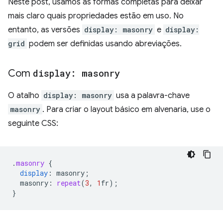
Neste post, usamos as formas completas para deixar
mais claro quais propriedades estão em uso. No
entanto, as versões
display: masonry
e
display:
grid
podem ser definidas usando abreviações.
Com
display: masonry
O atalho
display: masonry
usa a palavra-chave
masonry
. Para criar o layout básico em alvenaria, use o
seguinte CSS:
.
masonry
{
display
:
masonry
;
masonry
:
repeat
(
3
,
1
fr
);
}