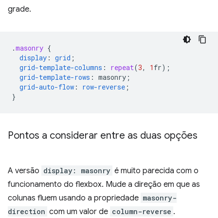
grade.
.
masonry
{
display
:
grid
;
grid-template-columns
:
repeat
(
3
,
1
fr
);
grid-template-rows
:
masonry
;
grid-auto-flow
:
row-reverse
;
}
Pontos a considerar entre as duas opções
A versão
display: masonry
é muito parecida com o
funcionamento do flexbox. Mude a direção em que as
colunas fluem usando a propriedade
masonry-
direction
com um valor de
column-reverse
.