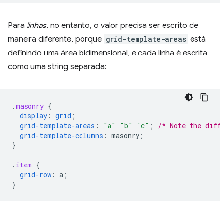
Para
linhas
, no entanto, o valor precisa ser escrito de
maneira diferente, porque
grid-template-areas
está
definindo uma área bidimensional, e cada linha é escrita
como uma string separada:
.
masonry
{
display
:
grid
;
grid-template-areas
:
"a"
"b"
"c"
;
/* Note the dif
grid-template-columns
:
masonry
;
}
.
item
{
grid-row
:
a
;
}