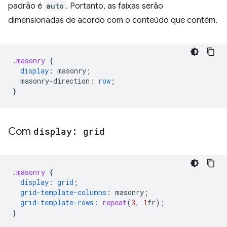
padrão é
auto
. Portanto, as faixas serão
dimensionadas de acordo com o conteúdo que contêm.
.
masonry
{
display
:
masonry
;
masonry-direction
:
row
;
}
Com
display: grid
.
masonry
{
display
:
grid
;
grid-template-columns
:
masonry
;
grid-template-rows
:
repeat
(
3
,
1
fr
);
}