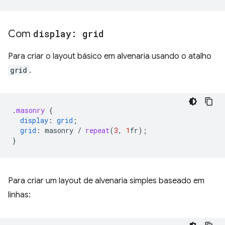
Com
display: grid
Para criar o layout básico em alvenaria usando o atalho
grid
.
.
masonry
{
display
:
grid
;
grid
:
masonry
/
repeat
(
3
,
1
fr
);
}
Para criar um layout de alvenaria simples baseado em
linhas: