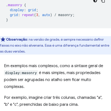
.
masonry
{
display
:
grid
;
grid
:
repeat
(
3
,
auto
)
/
masonry
;
}
Observação
:
na versão de grade, é sempre necessário definir
faixas no eixo não alvenaria. Essa é uma diferença fundamental entre
as duas versões.
Em exemplos mais complexos, como a sintaxe geral de
display:masonry
é mais simples, mais propriedades
podem ser agrupadas no atalho sem ficar muito
complexas.
Por exemplo, imagine criar três colunas, chamadas "a",
"b" e "c", preenchidas de baixo para cima.