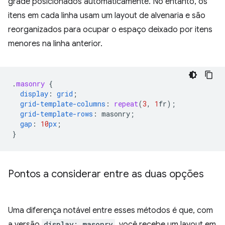
grade posicionados automaticamente. No entanto, os
itens em cada linha usam um layout de alvenaria e são
reorganizados para ocupar o espaço deixado por itens
menores na linha anterior.
.
masonry
{
display
:
grid
;
grid-template-columns
:
repeat
(
3
,
1
fr
);
grid-template-rows
:
masonry
;
gap
:
10
px
;
}
Pontos a considerar entre as duas opções
Uma diferença notável entre esses métodos é que, com
a versão
display: masonry
, você recebe um layout em