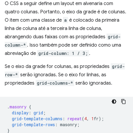
O CSS a seguir define um layout em alvenaria com
quatro colunas. Portanto, o eixo da grade é de colunas.
O item com uma classe de
a
é colocado da primeira
linha de coluna até a terceira linha de coluna,
abrangendo duas faixas com as propriedades
grid-
column-*
. Isso também pode ser definido como uma
abreviação de
grid-column: 1 / 3;
.
Se o eixo da grade for colunas, as propriedades
grid-
row-*
serão ignoradas. Se o eixo for linhas, as
propriedades
grid-columns-*
serão ignoradas.
.
masonry
{
display
:
grid
;
grid-template-columns
:
repeat
(
4
,
1
fr
);
grid-template-rows
:
masonry
;
}