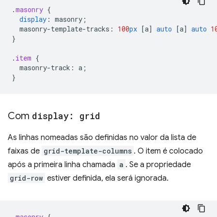
.
masonry
{
display
:
masonry
;
masonry-template-tracks
:
100
px
[
a
]
auto
[
a
]
auto
1
}
.
item
{
masonry-track
:
a
;
}
Com
display: grid
As linhas nomeadas são definidas no valor da lista de
faixas de
grid-template-columns
. O item é colocado
após a primeira linha chamada
a
. Se a propriedade
grid-row
estiver definida, ela será ignorada.
.
masonry
{