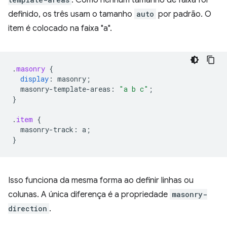
definido, os três usam o tamanho
auto
por padrão. O
item é colocado na faixa "a".
.
masonry
{
display
:
masonry
;
masonry-template-areas
:
"a b c"
;
}
.
item
{
masonry-tr
ack
:
a
;
}
Isso funciona da mesma forma ao definir linhas ou
colunas. A única diferença é a propriedade
masonry-
direction
.