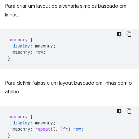
Para criar um layout de alvenaria simples baseado em
linhas:
.
masonry
{
display
:
masonry
;
masonry
:
row
;
}
Para definir faixas e um layout baseado em linhas com o
atalho:
.
masonry
{
display
:
masonry
;
masonry
:
repeat
(
3
,
1
fr
)
row
;
}