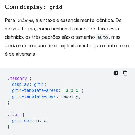
Com
display: grid
Para
colunas
, a sintaxe é essencialmente idêntica. Da
mesma forma, como nenhum tamanho de faixa está
definido, os três padrões são o tamanho
auto
, mas
ainda é necessário dizer explicitamente que o outro eixo
é de alvenaria:
.
masonry
{
display
:
grid
;
grid-template-areas
:
"a b c"
;
grid-template-rows
:
masonry
;
}
.
item
{
grid-col
umn
:
a
;
}