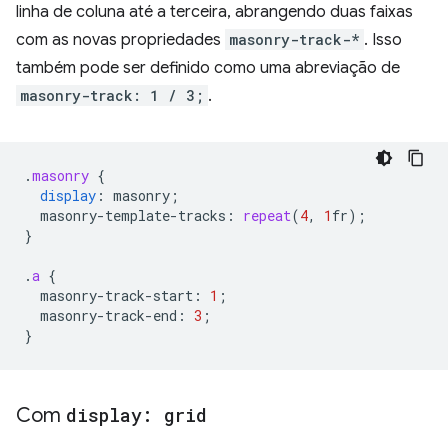
linha de coluna até a terceira, abrangendo duas faixas
com as novas propriedades
masonry-track-*
. Isso
também pode ser definido como uma abreviação de
masonry-track: 1 / 3;
.
.
masonry
{
display
:
masonry
;
masonry-template-tracks
:
repeat
(
4
,
1
fr
);
}
.
a
{
masonry-track-start
:
1
;
masonry-track-end
:
3
;
}
Com
display: grid