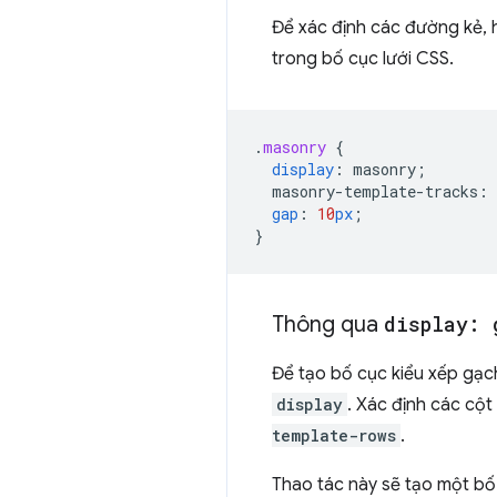
Để xác định các đường kẻ,
trong bố cục lưới CSS.
.
masonry
{
display
:
masonry
;
masonry-template-tracks
:
gap
:
10
px
;
}
Thông qua
display: 
Để tạo bố cục kiểu xếp gạch
display
. Xác định các cột
template-rows
.
Thao tác này sẽ tạo một bố