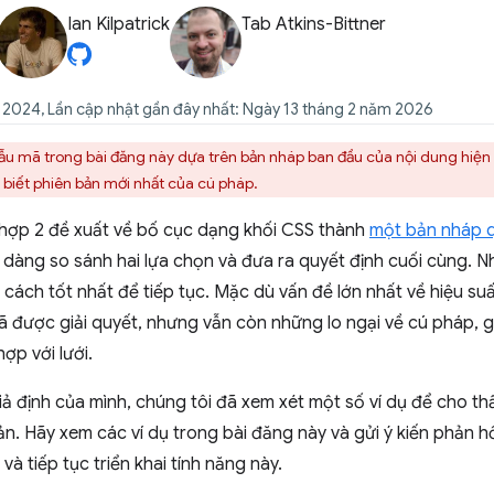
Ian Kilpatrick
Tab Atkins-Bittner
 2024, Lần cập nhật gần đây nhất: Ngày 13 tháng 2 năm 2026
ẫu mã trong bài đăng này dựa trên bản nháp ban đầu của nội dung hiện đ
 biết phiên bản mới nhất của cú pháp.
hợp 2 đề xuất về bố cục dạng khối CSS thành
một bản nháp 
ễ dàng so sánh hai lựa chọn và đưa ra quyết định cuối cùng. 
à cách tốt nhất để tiếp tục. Mặc dù vấn đề lớn nhất về hiệu s
 được giải quyết, nhưng vẫn còn những lo ngại về cú pháp, g
ợp với lưới.
giả định của mình, chúng tôi đã xem xét một số ví dụ để cho t
n. Hãy xem các ví dụ trong bài đăng này và gửi ý kiến phản h
và tiếp tục triển khai tính năng này.