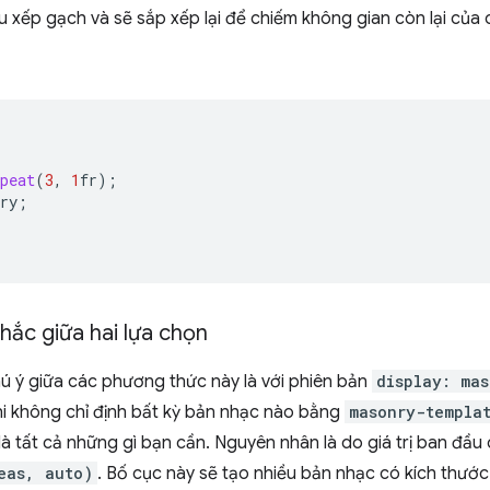
u xếp gạch và sẽ sắp xếp lại để chiếm không gian còn lại của
peat
(
3
,
1
fr
);
ry
;
ắc giữa hai lựa chọn
ú ý giữa các phương thức này là với phiên bản
display: mas
hi không chỉ định bất kỳ bản nhạc nào bằng
masonry-templa
là tất cả những gì bạn cần. Nguyên nhân là do giá trị ban đầu
eas, auto)
. Bố cục này sẽ tạo nhiều bản nhạc có kích thướ