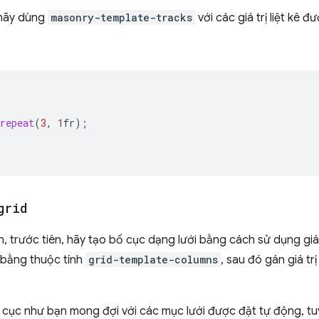
 hãy dùng
masonry-template-tracks
với các giá trị liệt kê
repeat
(
3
,
1
fr
);
grid
, trước tiên, hãy tạo bố cục dạng lưới bằng cách sử dụng giá
 bằng thuộc tính
grid-template-columns
, sau đó gán giá tr
 cục như bạn mong đợi với các mục lưới được đặt tự động, tu