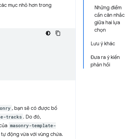
 các mục nhỏ hơn trong
Những điểm
cần cân nhắc
giữa hai lựa
chọn
Lưu ý khác
Đưa ra ý kiến
phản hồi
onry
, bạn sẽ có được bố
te-tracks
. Do đó,
 của
masonry-template-
c tự động vừa với vùng chứa.