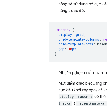
hàng sẽ sử dụng bố cục kiể
hàng trước đó.
.
masonry
{
display
:
grid
;
grid-template-columns
:
re
grid-template-rows
:
mason
gap
:
10
px
;
}
Những điểm cần cân nh
Một điểm khác biệt đáng ch
cục kiểu khối xây ngay cả k
display: masonry
có thể 
tracks
là
repeat(auto-ar