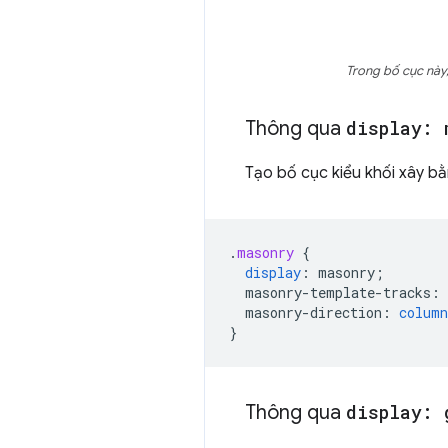
Trong bố cục này,
Thông qua
display: 
Tạo bố cục kiểu khối xây b
.
masonry
{
display
:
masonry
;
masonry-template-tracks
:
masonry-direction
:
column
}
Thông qua
display: 