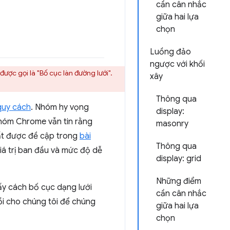
cần cân nhắc
giữa hai lựa
chọn
Luồng đảo
ngược với khối
ược gọi là "Bố cục làn đường lưới".
xây
Thông qua
quy cách
. Nhóm hy vọng
display:
Nhóm Chrome vẫn tin rằng
masonry
uất được đề cập trong
bài
Thông qua
iá trị ban đầu và mức độ dễ
display: grid
Những điểm
hấy cách bố cục dạng lưới
cần cân nhắc
ồi cho chúng tôi để chúng
giữa hai lựa
chọn