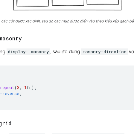
 các cột được xác định, sau đó các mục được điền vào theo kiểu xếp gạch bắt
masonry
ằng
display: masonry
, sau đó dùng
masonry-direction
với
repeat
(
3
,
1
fr
);
-reverse
;
grid