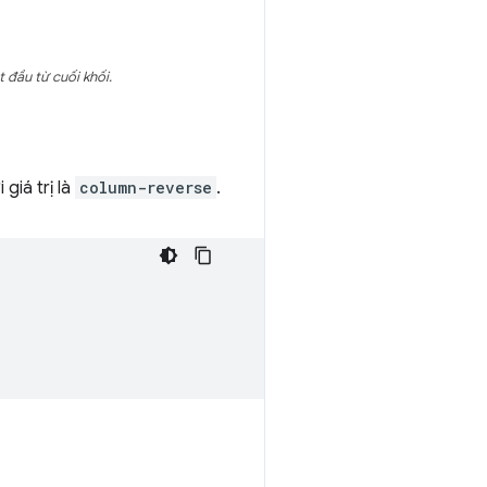
 đầu từ cuối khối.
 giá trị là
column-reverse
.