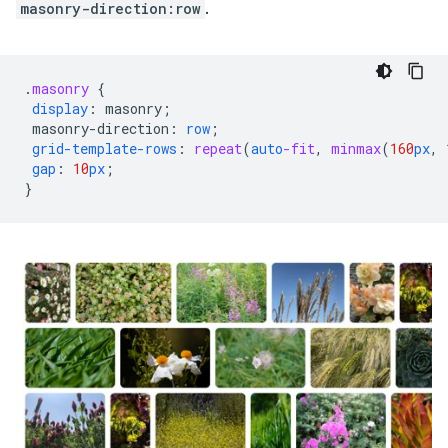
masonry-direction:row
.
.
masonry
{
display
:
masonry
;
masonry-direction
:
row
;
grid-template-rows
:
repeat
(
auto
-fit
,
minmax
(
160
px
,
gap
:
10
px
;
}