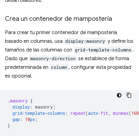
desarrolladores.
Crea un contenedor de mampostería
Para crear tu primer contenedor de mampostería
basado en columnas, usa
display:masonry
y define los
tamaños de las columnas con
grid-template-columns
.
Dado que
masonry-direction
se establece de forma
predeterminada en
column
, configurar esta propiedad
es opcional.
.
masonry
{
display
:
masonry
;
grid-template-columns
:
repeat
(
auto
-fit
,
minmax
(
160
gap
:
10
px
;
}