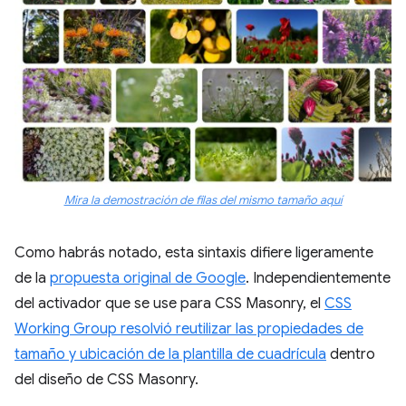
Mira la demostración de filas del mismo tamaño aquí
Como habrás notado, esta sintaxis difiere ligeramente
de la
propuesta original de Google
. Independientemente
del activador que se use para CSS Masonry, el
CSS
Working Group resolvió reutilizar las propiedades de
tamaño y ubicación de la plantilla de cuadrícula
dentro
del diseño de CSS Masonry.