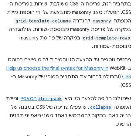
בתחביר הזה, פריסת ה-CSS משולבת ישירות בפריסת ה-
CSS. הפעלת מצב masonry מתבצעת על ידי הוספת מילת
המפתח
masonry
להגדרה
grid-template-columns
במקרה של פריסת masonry מבוססת-שורות, או להגדרה
grid-template-rows
במקרה של פריסת masonry
מבוססת-עמודות.
פרטים נוספים על ההצעה הזו והסיבות לה מופיעים בפוסט
ב-WebKit‏
Help us choose the final syntax for Masonry in
CSS
(עזרו לנו לבחור את התחביר הסופי של Masonry ב-
CSS).
שימו לב: חלופה להצעה הזו היא
item-pack
המאפיין
ומילת
המפתח
collapse
, שיפעילו פריסה של CSS במבנה של
בנייה באבן במקום להשתמש באחד משני מאפייני תבנית
הרשת.