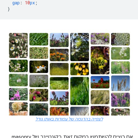
gap
:
10
px
;
}
לצפייה בהדגמה של עמודות באותו גודל
אם רוצים להשתמש במקום זאת בקונטיינר של masonry