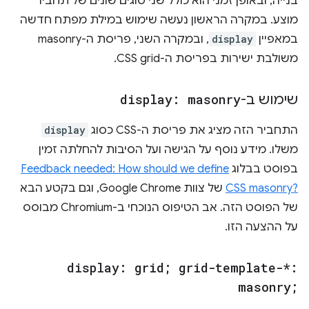
בנייה, ובאופן זמני הוא כולל שני סוגים שונים של תחביר
מוצע. במקרה הראשון נעשה שימוש במילת מפתח חדשה
במאפיין
display
, ובמקרה השני, פריסת ה-masonry
משולבת ישירות בפריסת ה-CSS grid.
שימוש ב-
display: masonry
התחביר הזה מציג את פריסת ה-CSS כסוג
display
משלו. מידע נוסף על הגישה ועל הסיבות להחלתה זמין
בפוסט בבלוג
Feedback needed: How should we define
CSS masonry?‎
של צוות Google Chrome, וגם בקטע הבא
של הפוסט הזה. אב הטיפוס הנוכחי ב-Chromium מבוסס
על ההצעה הזו.
display: grid; grid-template-*:
masonry;