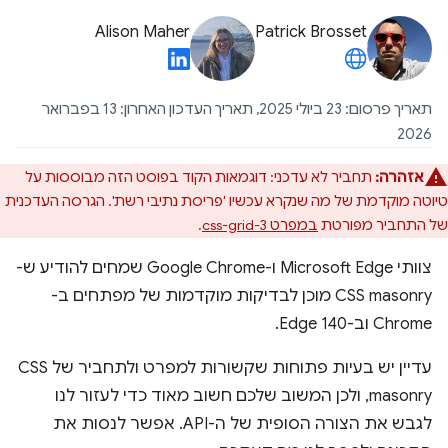
Alison Maher
Patrick Brosset
תאריך פרסום: 23 ביולי 2025, תאריך העדכון האחרון: 13 בפברואר
2026
אזהרה:
תחביר לא עדכני: דוגמאות הקוד בפוסט הזה מבוססות על
טיוטה מוקדמת של מה שנקרא עכשיו 'פריסת נתיבי רשת'. הגרסה העדכנית
של התחביר מפורטת
במפרט css-grid-3
.
צוותי Microsoft Edge ו-Google Chrome שמחים להודיע ש-
CSS masonry מוכן לבדיקות מוקדמות של מפתחים ב-
Chrome וב-Edge 140.
עדיין יש בעיות פתוחות שקשורות למפרט ולתחביר של CSS
masonry, ולכן המשוב שלכם חשוב מאוד כדי לעזור לנו
לגבש את הצורה הסופית של ה-API. אפשר לנסות את