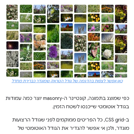
כאן אפשר לצפות בהדגמה של גודל הטראק שמוגדר כברירת מחדל
כפי שמוצג בתמונה, קונטיינר ה-masonry יוצר כמה עמודות
בגודל אוטומטי שייכנסו לשטח הזמין.
ב-CSS grid, כל הפריטים ממוקמים לפני שגודל הרצועות
מוגדר, ולכן אי אפשר להגדיר את הגודל האוטומטי של