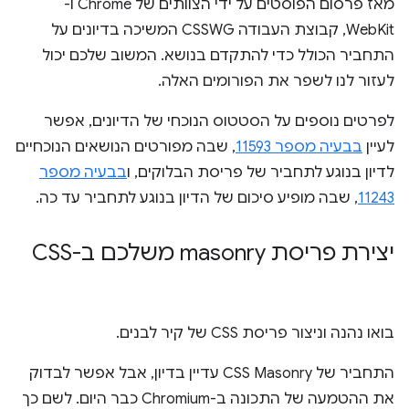
מאז פרסום הפוסטים על ידי הצוותים של Chrome ו-
WebKit, קבוצת העבודה CSSWG המשיכה בדיונים על
התחביר הכולל כדי להתקדם בנושא. המשוב שלכם יכול
לעזור לנו לשפר את הפורומים האלה.
לפרטים נוספים על הסטטוס הנוכחי של הדיונים, אפשר
לעיין
בבעיה מספר 11593
, שבה מפורטים הנושאים הנוכחיים
לדיון בנוגע לתחביר של פריסת הבלוקים, ו
בבעיה מספר
11243
, שבה מופיע סיכום של הדיון בנוגע לתחביר עד כה.
יצירת פריסת masonry משלכם ב-CSS
בואו נהנה וניצור פריסת CSS של קיר לבנים.
התחביר של CSS Masonry עדיין בדיון, אבל אפשר לבדוק
את ההטמעה של התכונה ב-Chromium כבר היום. לשם כך