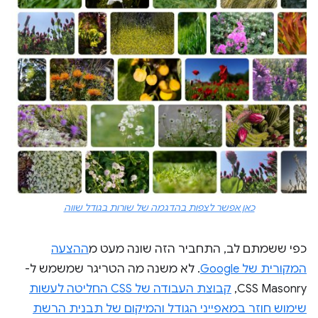
כאן אפשר לצפות בהדגמה של שורות בגודל שווה
כפי ששמתם לב, התחביר הזה שונה מעט מ
ההצעה
המקורית של Google
. לא משנה מה הטריגר שמשמש ל-
CSS Masonry,
קבוצת העבודה של CSS החליטה לעשות
שימוש חוזר במאפייני הגודל והמיקום של תבנית הרשת