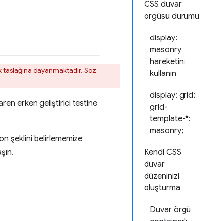
CSS duvar
örgüsü durumu
display:
masonry
hareketini
 ilk taslağına dayanmaktadır. Söz
kullanın
display: grid;
n erken geliştirici testine
grid-
template-*:
masonry;
on şeklini belirlememize
aşın.
Kendi CSS
duvar
düzeninizi
oluşturma
Duvar örgü