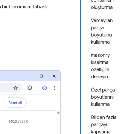
container'ı
 bir Chromium tabanlı
oluşturma
Varsayılan
parça
boyutunu
kullanma
masonry
kısaltma
özelliğini
deneyin
Özel parça
boyutlarını
kullanma
Birden fazla
parçayı
kapsama