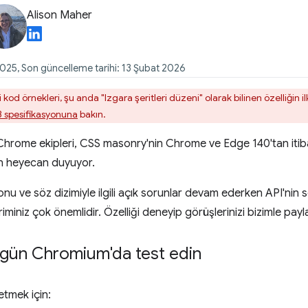
Alison Maher
025, Son güncelleme tarihi: 13 Şubat 2026
 kod örnekleri, şu anda "Izgara şeritleri düzeni" olarak bilinen özelliğin
3 spesifikasyonuna
bakın.
rome ekipleri, CSS masonry'nin Chrome ve Edge 140'tan itibare
n heyecan duyuyor.
u ve söz dizimiyle ilgili açık sorunlar devam ederken API'nin s
riminiz çok önemlidir. Özelliği deneyip görüşlerinizi bizimle payl
gün Chromium'da test edin
tmek için: