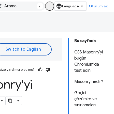
/
Oturum aç
Bu sayfada
CSS Masonry'yi
bugün
Chromium'da
size yardımcı oldu mu?
test edin
nry'yi
Masonry nedir?
Geçici
çözümler ve
sınırlamaları