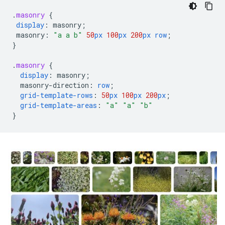
.
masonry
{
display
:
masonry
;
masonry
:
"a a b"
50
px
100
px
200
px
row
;
}
.
masonry
{
display
:
masonry
;
masonry-direction
:
row
;
grid-template-rows
:
50
px
100
px
200
px
;
grid-template-areas
:
"a"
"a"
"b"
}