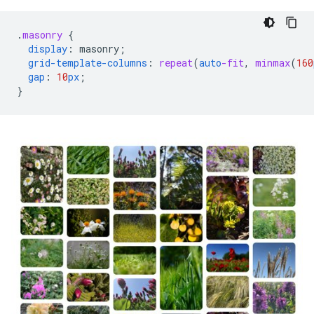
.
masonry
{
display
:
masonry
;
grid-template-columns
:
repeat
(
auto
-fit
,
minmax
(
160
gap
:
10
px
;
}