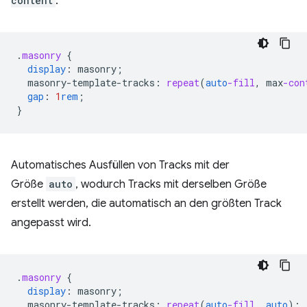
content
.
.
masonry
{
display
:
masonry
;
masonry-template-tracks
:
repeat
(
auto
-fill
,
max
-con
gap
:
1
rem
;
}
Automatisches Ausfüllen von Tracks mit der
Größe
auto
, wodurch Tracks mit derselben Größe
erstellt werden, die automatisch an den größten Track
angepasst wird.
.
masonry
{
display
:
masonry
;
masonry-template-tracks
:
repeat
(
auto
-fill
,
auto
);