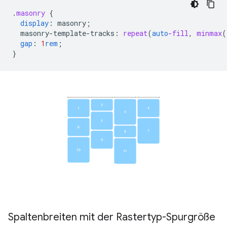
.
masonry
{
display
:
masonry
;
masonry-template-tracks
:
repeat
(
auto
-fill
,
minmax
(
gap
:
1
rem
;
}
Spaltenbreiten mit der Rastertyp-Spurgröße