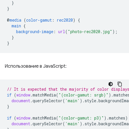
}
}
@
media
(
color-gamut
:
rec2020
)
{
main
{
background-image
:
url
(
"photo-rec2020.jpg"
);
}
}
Использование в JavaScript:
// It is expected that the majority of color display
if
(
window
.
matchMedia
(
"(color-gamut: srgb)"
).
matche
document
.
querySelector
(
'main'
).
style
.
backgroundIma
}
if
(
window
.
matchMedia
(
"(color-gamut: p3)"
).
matches
)
document
.
querySelector
(
'main'
).
style
.
backgroundIma