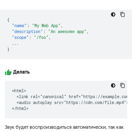
{
"name"
:
"My Web App"
,
"description"
:
"An awesome app"
,
"scope"
:
"/foo"
,
...
}
Делать
<html>

  <link rel="canonical" href="https://example.com/f
  <audio autoplay src="https://cdn.com/file.mp4"></
</html>
Звук будет воспроизводиться автоматически, так как