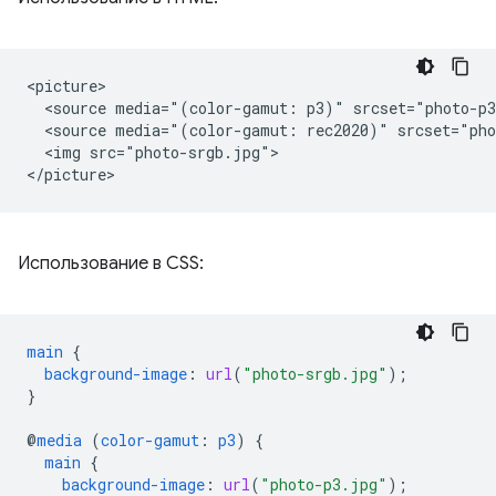
<picture>

  <source media="(color-gamut: p3)" srcset="photo-p3
  <source media="(color-gamut: rec2020)" srcset="pho
  <img src="photo-srgb.jpg">

Использование в CSS:
main
{
background-image
:
url
(
"photo-srgb.jpg"
);
}
@
media
(
color-gamut
:
p3
)
{
main
{
background-image
:
url
(
"photo-p3.jpg"
);