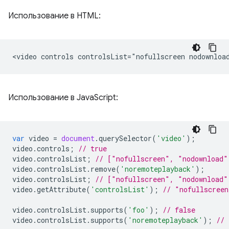
Использование в HTML:
Использование в JavaScript:
var
video
=
document
.
querySelector
(
'video'
);
video
.
controls
;
// true
video
.
controlsList
;
// ["nofullscreen", "nodownload"
video
.
controlsList
.
remove
(
'noremoteplayback'
);
video
.
controlsList
;
// ["nofullscreen", "nodownload"
video
.
getAttribute
(
'controlsList'
);
// "nofullscreen
video
.
controlsList
.
supports
(
'foo'
);
// false
video
.
controlsList
.
supports
(
'noremoteplayback'
);
// 