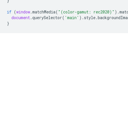
}
if
(
window
.
matchMedia
(
"(color-gamut: rec2020)"
).
mat
document
.
querySelector
(
'main'
).
style
.
backgroundIma
}