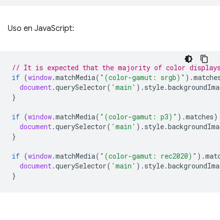
Uso en JavaScript:
// It is expected that the majority of color display
if
(
window
.
matchMedia
(
"(color-gamut: srgb)"
).
matche
document
.
querySelector
(
'main'
).
style
.
backgroundIma
}
if
(
window
.
matchMedia
(
"(color-gamut: p3)"
).
matches
)
document
.
querySelector
(
'main'
).
style
.
backgroundIma
}
if
(
window
.
matchMedia
(
"(color-gamut: rec2020)"
).
mat
document
.
querySelector
(
'main'
).
style
.
backgroundIma
}