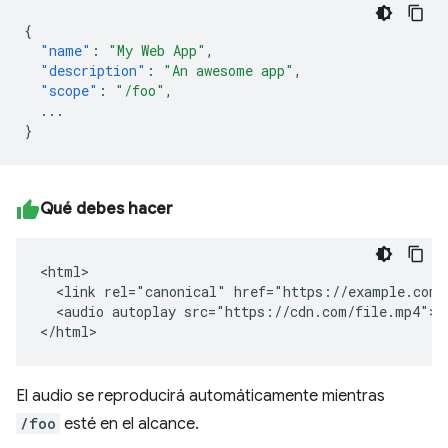
{
"name"
:
"My Web App"
,
"description"
:
"An awesome app"
,
"scope"
:
"/foo"
,
...
}
Qué debes hacer
<html>

  <link rel="canonical" href="https://example.com/f
  <audio autoplay src="https://cdn.com/file.mp4"></
</html>
El audio se reproducirá automáticamente mientras
/foo
esté en el alcance.