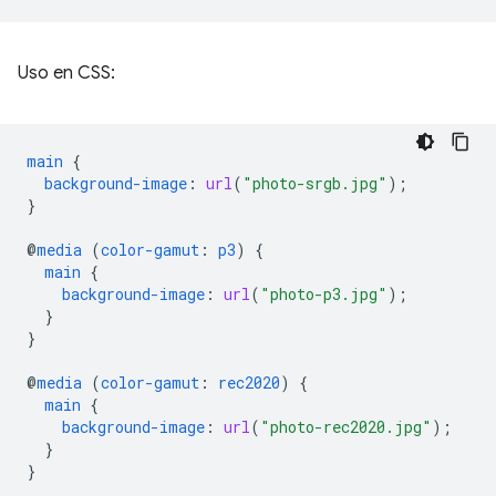
Uso en CSS:
main
{
background-image
:
url
(
"photo-srgb.jpg"
);
}
@
media
(
color-gamut
:
p3
)
{
main
{
background-image
:
url
(
"photo-p3.jpg"
);
}
}
@
media
(
color-gamut
:
rec2020
)
{
main
{
background-image
:
url
(
"photo-rec2020.jpg"
);
}
}