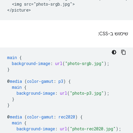
  <img src="photo-srgb.jpg">

שימוש ב-CSS:
main
{
background-image
:
url
(
"photo-srgb.jpg"
);
}
@
media
(
color-gamut
:
p3
)
{
main
{
background-image
:
url
(
"photo-p3.jpg"
);
}
}
@
media
(
color-gamut
:
rec2020
)
{
main
{
background-image
:
url
(
"photo-rec2020.jpg"
);