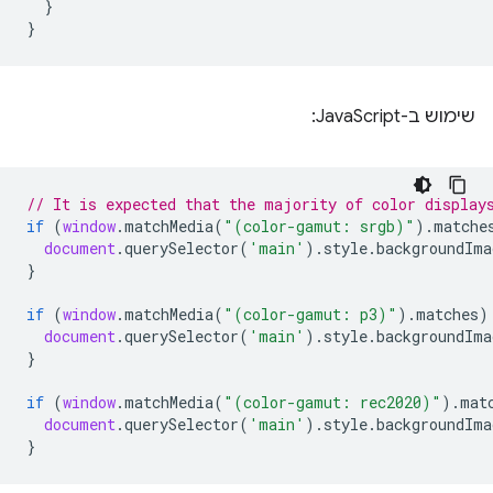
}
}
שימוש ב-JavaScript:
// It is expected that the majority of color display
if
(
window
.
matchMedia
(
"(color-gamut: srgb)"
).
matche
document
.
querySelector
(
'main'
).
style
.
backgroundIma
}
if
(
window
.
matchMedia
(
"(color-gamut: p3)"
).
matches
)
document
.
querySelector
(
'main'
).
style
.
backgroundIma
}
if
(
window
.
matchMedia
(
"(color-gamut: rec2020)"
).
mat
document
.
querySelector
(
'main'
).
style
.
backgroundIma
}