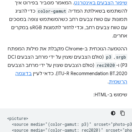
שיפור הצבעים באינטרנט
. המאמר מסביר בפירוט איך
להשתמש בשאילתת המדיה
color-gamut
כדי להציג
תמונות עם טווח צבעים רחב כשהמשתמש צופה במסכים
עם טווח צבעים רחב, וכדי לחזור לתמונות sRGB במקרים
אחרים.
ההטמעה הנוכחית ב-Chrome מקבלת את מילות המפתח
srgb
,
p3
(סולם הצבעים שצוין על ידי מרחב הצבעים DCI
P3) ו-
rec2020
(סולם הצבעים שצוין על ידי מרחב הצבעים
ITU-R Recommendation BT.2020). כדאי לעיין
בדוגמה
הרשמית
.
שימוש ב-HTML:
<picture>

  <source media="(color-gamut: p3)" srcset="photo-p3
  <source media="(color-gamut: rec2020)" srcset="pho