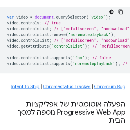
var
video
=
document
.
querySelector
(
'video'
);
video
.
controls
;
// true
video
.
controlsList
;
// ["nofullscreen", "nodownload"
video
.
controlsList
.
remove
(
'noremoteplayback'
);
video
.
controlsList
;
// ["nofullscreen", "nodownload"
video
.
getAttribute
(
'controlsList'
);
// "nofullscreen
video
.
controlsList
.
supports
(
'foo'
);
// false
video
.
controlsList
.
supports
(
'noremoteplayback'
);
// 
Intent to Ship
|
Chromestatus Tracker
|
Chromium Bug
הפעלה אוטומטית של אפליקציות
Progressive Web App נוספה למסך
הבית