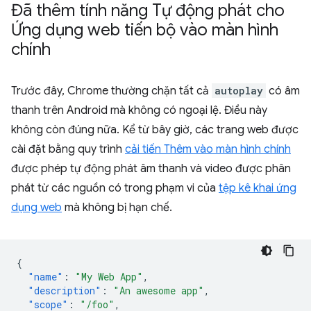
Đã thêm tính năng Tự động phát cho
Ứng dụng web tiến bộ vào màn hình
chính
Trước đây, Chrome thường chặn tất cả
autoplay
có âm
thanh trên Android mà không có ngoại lệ. Điều này
không còn đúng nữa. Kể từ bây giờ, các trang web được
cài đặt bằng quy trình
cải tiến Thêm vào màn hình chính
được phép tự động phát âm thanh và video được phân
phát từ các nguồn có trong phạm vi của
tệp kê khai ứng
dụng web
mà không bị hạn chế.
{
"name"
:
"My Web App"
,
"description"
:
"An awesome app"
,
"scope"
:
"/foo"
,