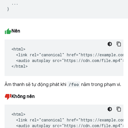
...
}
Nên
<html>

  <link rel="canonical" href="https://example.com/f
  <audio autoplay src="https://cdn.com/file.mp4"></
</html>
Âm thanh sẽ tự động phát khi
/foo
nằm trong phạm vi.
Không nên
<html>

  <link rel="canonical" href="https://example.com/b
  <audio autoplay src="https://cdn.com/file.mp4"></