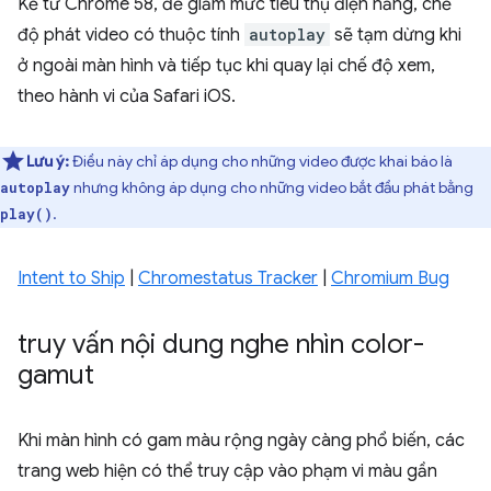
Kể từ Chrome 58, để giảm mức tiêu thụ điện năng, chế
độ phát video có thuộc tính
autoplay
sẽ tạm dừng khi
ở ngoài màn hình và tiếp tục khi quay lại chế độ xem,
theo hành vi của Safari iOS.
Lưu ý:
Điều này chỉ áp dụng cho những video được khai báo là
nhưng không áp dụng cho những video bắt đầu phát bằng
autoplay
.
play()
Intent to Ship
|
Chromestatus Tracker
|
Chromium Bug
truy vấn nội dung nghe nhìn color-
gamut
Khi màn hình có gam màu rộng ngày càng phổ biến, các
trang web hiện có thể truy cập vào phạm vi màu gần