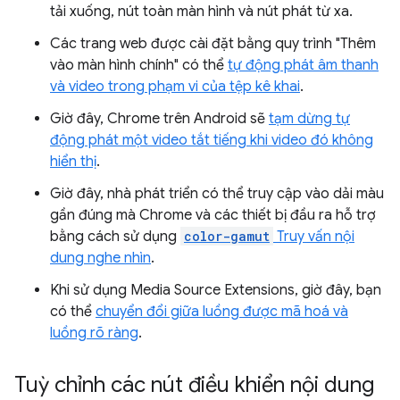
tải xuống, nút toàn màn hình và nút phát từ xa.
Các trang web được cài đặt bằng quy trình "Thêm
vào màn hình chính" có thể
tự động phát âm thanh
và video trong phạm vi của tệp kê khai
.
Giờ đây, Chrome trên Android sẽ
tạm dừng tự
động phát một video tắt tiếng khi video đó không
hiển thị
.
Giờ đây, nhà phát triển có thể truy cập vào dải màu
gần đúng mà Chrome và các thiết bị đầu ra hỗ trợ
bằng cách sử dụng
color-gamut
Truy vấn nội
dung nghe nhìn
.
Khi sử dụng Media Source Extensions, giờ đây, bạn
có thể
chuyển đổi giữa luồng được mã hoá và
luồng rõ ràng
.
Tuỳ chỉnh các nút điều khiển nội dung