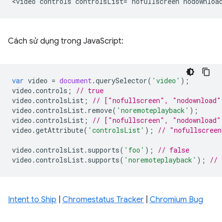
Cách sử dụng trong JavaScript:
var
video
=
document
.
querySelector
(
'video'
);
video
.
controls
;
// true
video
.
controlsList
;
// ["nofullscreen", "nodownload"
video
.
controlsList
.
remove
(
'noremoteplayback'
);
video
.
controlsList
;
// ["nofullscreen", "nodownload"
video
.
getAttribute
(
'controlsList'
);
// "nofullscreen
video
.
controlsList
.
supports
(
'foo'
);
// false
video
.
controlsList
.
supports
(
'noremoteplayback'
);
// 
Intent to Ship
|
Chromestatus Tracker
|
Chromium Bug