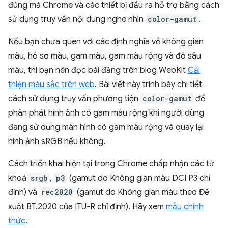
đúng mà Chrome và các thiết bị đầu ra hỗ trợ bằng cách
sử dụng truy vấn nội dung nghe nhìn
color-gamut
.
Nếu bạn chưa quen với các định nghĩa về không gian
màu, hồ sơ màu, gam màu, gam màu rộng và độ sâu
màu, thì bạn nên đọc bài đăng trên blog WebKit
Cải
thiện màu sắc trên web
. Bài viết này trình bày chi tiết
cách sử dụng truy vấn phương tiện
color-gamut
để
phân phát hình ảnh có gam màu rộng khi người dùng
đang sử dụng màn hình có gam màu rộng và quay lại
hình ảnh sRGB nếu không.
Cách triển khai hiện tại trong Chrome chấp nhận các từ
khoá
srgb
,
p3
(gamut do Không gian màu DCI P3 chỉ
định) và
rec2020
(gamut do Không gian màu theo Đề
xuất BT.2020 của ITU-R chỉ định). Hãy xem
mẫu chính
thức
.