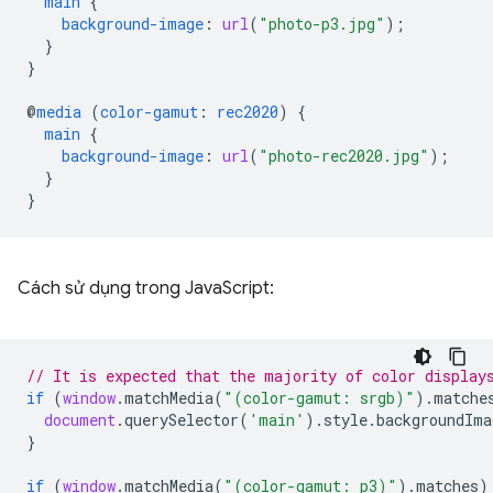
main
{
background-image
:
url
(
"photo-p3.jpg"
);
}
}
@
media
(
color-gamut
:
rec2020
)
{
main
{
background-image
:
url
(
"photo-rec2020.jpg"
);
}
}
Cách sử dụng trong JavaScript:
// It is expected that the majority of color display
if
(
window
.
matchMedia
(
"(color-gamut: srgb)"
).
matche
document
.
querySelector
(
'main'
).
style
.
backgroundIma
}
if
(
window
.
matchMedia
(
"(color-gamut: p3)"
).
matches
)