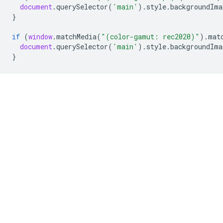
document
.
querySelector
(
'main'
).
style
.
backgroundIma
}
if
(
window
.
matchMedia
(
"(color-gamut: rec2020)"
).
mat
document
.
querySelector
(
'main'
).
style
.
backgroundIma
}