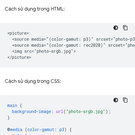
Cách sử dụng trong HTML:
<picture>

  <source media="(color-gamut: p3)" srcset="photo-p3
  <source media="(color-gamut: rec2020)" srcset="pho
  <img src="photo-srgb.jpg">

Cách sử dụng trong CSS:
main
{
background-image
:
url
(
"photo-srgb.jpg"
);
}
@
media
(
color-gamut
:
p3
)
{