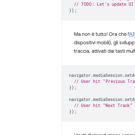
// TODO: Let's update UI
});
Ma non è tutto! Ora che l'
AP
dispositivi mobili), gli svil
traccia, attivati dai tasti m
navigator
.
mediaSession
.
setA
// User hit "Previous Tr
});
navigator
.
mediaSession
.
setA
// User hit "Next Track" 
});