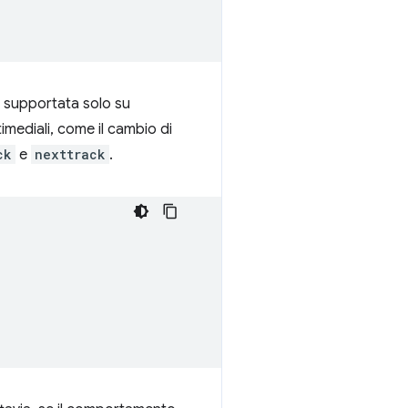
 supportata solo su
timediali, come il cambio di
ck
e
nexttrack
.