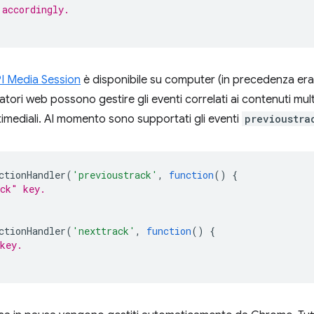
 accordingly.
I Media Session
è disponibile su computer (in precedenza era
uppatori web possono gestire gli eventi correlati ai contenuti mul
ultimediali. Al momento sono supportati gli eventi
previoustra
ctionHandler
(
'previoustrack'
,
function
()
{
ack" key.
ctionHandler
(
'nexttrack'
,
function
()
{
key.