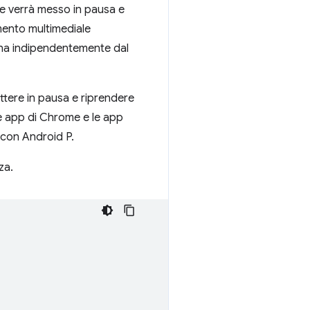
ome verrà messo in pausa e
emento multimediale
ona indipendentemente dal
tere in pausa e riprendere
le app di Chrome e le app
 con Android P.
za.