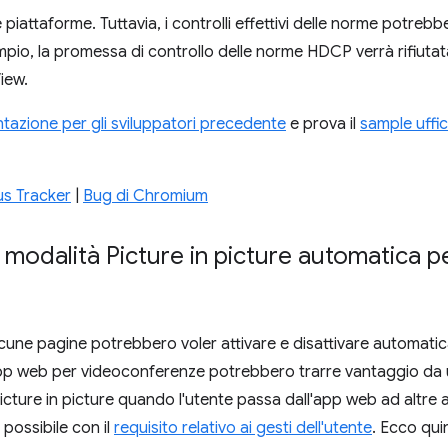
le piattaforme. Tuttavia, i controlli effettivi delle norme potreb
pio, la promessa di controllo delle norme HDCP verrà rifiuta
iew.
azione per gli sviluppatori precedente
e prova il
sample uffic
s Tracker
|
Bug di Chromium
 modalità Picture in picture automatica pe
alcune pagine potrebbero voler attivare e disattivare automat
app web per videoconferenze potrebbero trarre vantaggio d
icture in picture quando l'utente passa dall'app web ad altre 
possibile con il
requisito relativo ai gesti dell'utente
. Ecco quin