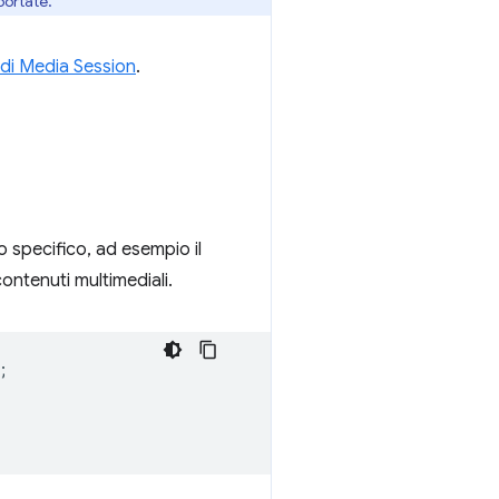
portate.
i di Media Session
.
io specifico, ad esempio il
contenuti multimediali.
;