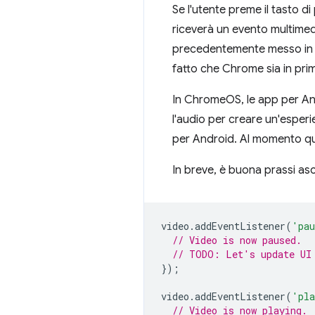
Se l'utente preme il tasto d
riceverà un evento multimedi
precedentemente messo in p
fatto che Chrome sia in pri
In ChromeOS, le app per And
l'audio per creare un'esperi
per Android. Al momento que
In breve, è buona prassi as
video
.
addEventListener
(
'pa
// Video is now paused.
// TODO: Let's update UI
});
video
.
addEventListener
(
'pl
// Video is now playing.