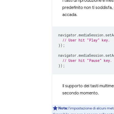
I tasti di riproduzione e m
predefinito non ti soddisfa,
accada.
navigator
.
mediaSession
.
setA
// User hit "Play" key.
});
navigator
.
mediaSession
.
setA
// User hit "Pause" key.
});
Il supporto dei tasti multi
secondo momento.
Nota:
l'impostazione di alcuni meta