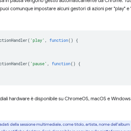
essa in pausa vengono gestiti automaticamente da Chrome. Tut
 puoi comunque impostare alcuni gestori di azioni per "play" e 
ctionHandler
(
'play'
,
function
()
{
ctionHandler
(
'pause'
,
function
()
{
mediali hardware è disponibile su ChromeOS, macOS e Windows. 
dati della sessione multimediale, come titolo, artista, nome dell'album 