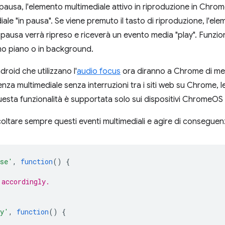
i pausa, l'elemento multimediale attivo in riproduzione in Chr
ale "in pausa". Se viene premuto il tasto di riproduzione, l'el
ausa verrà ripreso e riceverà un evento media "play". Funzi
mo piano o in background.
roid che utilizzano l'
audio focus
ora diranno a Chrome di met
enza multimediale senza interruzioni tra i siti web su Chrome, 
sta funzionalità è supportata solo sui dispositivi ChromeOS
coltare sempre questi eventi multimediali e agire di conseguen
use'
,
function
()
{
 accordingly.
ay'
,
function
()
{