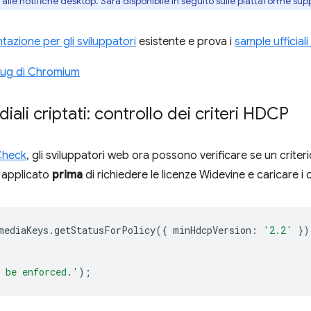
alle notifiche desktop. Sarà disponibile in seguito sulle piattaforme sup
azione per gli sviluppatori
esistente e prova i
sample ufficial
ug di Chromium
ali criptati: controllo dei criteri HDCP
Check
, gli sviluppatori web ora possono verificare se un criter
 applicato
prima
di richiedere le licenze Widevine e caricare i 
mediaKeys
.
getStatusForPolicy
({
minHdcpVersion
:
'2.2'
})
 be enforced.'
);