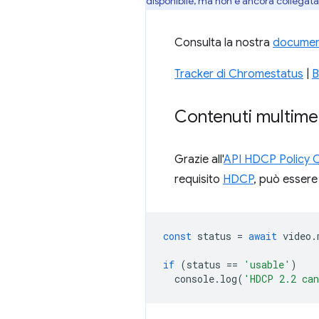
disponibile, ma non è ancora collegata 
Consulta la nostra
document
Tracker di Chromestatus
|
B
Contenuti multimedi
Grazie all'
API HDCP Policy 
requisito
HDCP
, può essere
const
status
=
await
video
.
if
(
status
==
'usable'
)
console
.
log
(
'HDCP 2.2 can