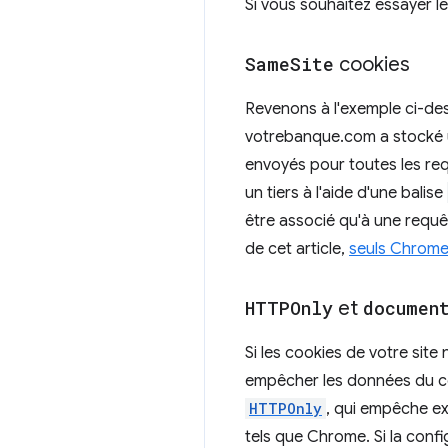
Si vous souhaitez essayer le
Same
Site
cookies
Revenons à l'exemple ci-de
votrebanque.com a stocké u
envoyés pour toutes les req
un tiers à l'aide d'une balise
être associé qu'à une requ
de cet article,
seuls Chrome 
HTTPOnly
et
documen
Si les cookies de votre site
empêcher les données du coo
HTTPOnly
, qui empêche ex
tels que Chrome. Si la conf