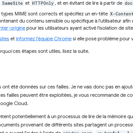
e
SameSite
et
HTTPOnly
, et en évitant de lire à partir de
doc
types MIME sont corrects et spécifiez un en-tête
X-Conten
tenant du contenu sensible ou spécifique à l'utilisateur afin de
nter-origine
pour les utilisateurs ayant activé l'isolation de site
sites
et
informez l'équipe Chrome
si elle pose problème pour v
rquoi
ces étapes sont utiles, lisez la suite.
ont été données sur ces failles. Je ne vais donc pas en ajoute
s failles peuvent être exploitées, je vous recommande de co
Google Cloud.
ent potentiellement à un processus de lire de la mémoire qu'
rs documents provenant de différents sites partagent un proce