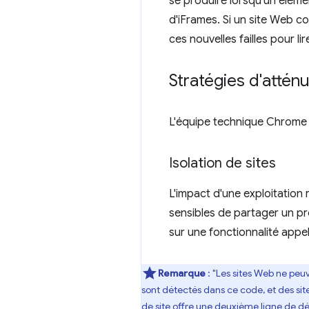
se produire lorsqu'un élémen
d'iFrames. Si un site Web con
ces nouvelles failles pour li
Stratégies d'attén
L'équipe technique Chrome e
Isolation de sites
L'impact d'une exploitatio
sensibles de partager un pr
sur une fonctionnalité app
Remarque
: "Les sites Web ne peu
sont détectés dans ce code, et des site
de site offre une deuxième ligne de dé