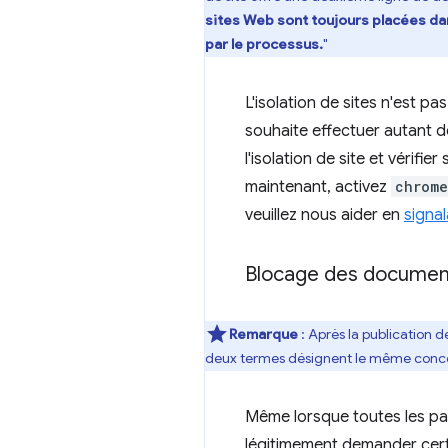
sites Web sont toujours placées dan
par le processus.
"
L'isolation de sites n'est p
souhaite effectuer autant d
l'isolation de site et vérifie
maintenant, activez
chrome
veuillez nous aider en
signa
Blocage des document
Remarque
: Après la publication
deux termes désignent le même conc
Même lorsque toutes les pag
légitimement demander certa