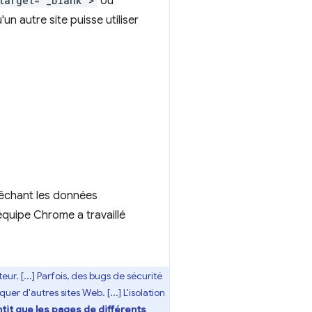
target="_blank">
ou
'un autre site puisse utiliser
pêchant les données
équipe Chrome a travaillé
. [...] Parfois, des bugs de sécurité
r d'autres sites Web. [...] L'isolation
ntit que les pages de différents