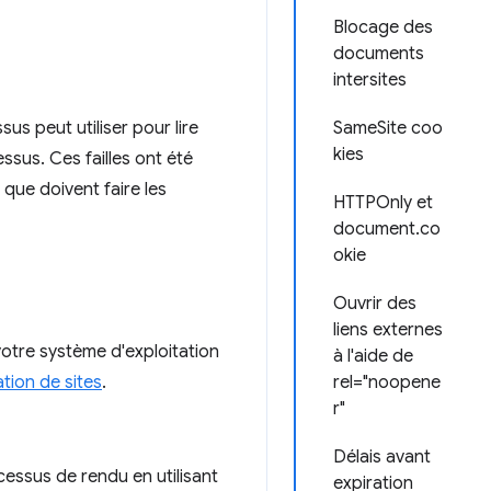
Blocage des
documents
intersites
s peut utiliser pour lire
SameSite coo
kies
ssus. Ces failles ont été
que doivent faire les
HTTPOnly et
document.co
okie
Ouvrir des
liens externes
votre système d'exploitation
à l'aide de
ation de sites
.
rel="noopene
r"
Délais avant
essus de rendu en utilisant
expiration