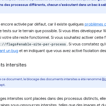
s des processus différents, chacun s'exécutant dans un bac à sabl
as encore activée par défaut, car il existe quelques
problèmes 
e tests sur le terrain que possible. Si vous êtes développeur 
r si votre site reste fonctionnel. Si vous souhaitez activer cette
://flags#enable-site-per-process
. Si vous constatez qu'
lant un bug
et en indiquant que vous avez activé l'isolation des
s intersites
 de ce document, le blocage des documents intersites a été renommé
Bl
ept.
es intersites sont placées dans des processus distincts, ell
ines sous-ressources intersites, telles que des images et d