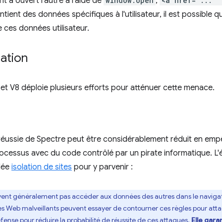
t a ouvert l'autre à l'aide de
window.open
,
<a href="..." 
tient des données spécifiques à l'utilisateur, il est possible qu
re ces données utilisateur.
uation
t V8 déploie plusieurs efforts pour atténuer cette menace.
n réussie de Spectre peut être considérablement réduit en em
ocessus avec du code contrôlé par un pirate informatique. L'
elée
isolation de sites
pour y parvenir :
vent généralement pas accéder aux données des autres dans le navigateur
s Web malveillants peuvent essayer de contourner ces règles pour attaque
fense pour réduire la probabilité de réussite de ces attaques.
Elle gara