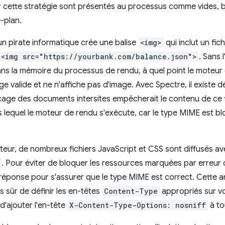
cette stratégie sont présentés au processus comme vides, b
-plan.
n pirate informatique crée une balise
<img>
qui inclut un fi
<img src="https://yourbank.com/balance.json">
. Sans 
dans la mémoire du processus de rendu, à quel point le moteur
ge valide et ne n'affiche pas d'image. Avec Spectre, il existe 
age des documents intersites empêcherait le contenu de ce fi
lequel le moteur de rendu s'exécute, car le type MIME est bl
sateur, de nombreux fichiers JavaScript et CSS sont diffusés 
. Pour éviter de bloquer les ressources marquées par erre
réponse pour s'assurer que le type MIME est correct. Cette an
 sûr de définir les en-têtes
Content-Type
appropriés sur vo
ajouter l'en-tête
X-Content-Type-Options: nosniff
à to