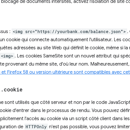
 blocage de documents intersites, activez l'isolation de site 
ssus :
<img src="https://yourbank.com/balance.json">
.
n cookie qui connecte automatiquement l'utilisateur. Les co
uêtes adressées au site Web qui définit le cookie, même si la
<img>
. Les cookies SameSite sont un nouvel attribut qui spéc
ête provenant du même site, d'où leur nom. Malheureusement,
et Firefox 58 ou version ultérieure sont compatibles avec cet 
t
.
cookie
 ne sont utilisés que côté serveur et non par le code JavaScrip
kie d'entrer dans le processus de rendu. Vous pouvez définir
plicitement l'accès au cookie via un script côté client dans le
iguration de
HTTPOnly
n'est pas possible, vous pouvez limite