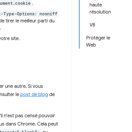
ument.cookie
.
haute
résolution
t-Type-Options: nosniff
 tirer le meilleur parti du
V8
.
Protéger le
otre site.
Web
r une autre. Si vous
nsulter le
post de blog
de
il n'est pas censé pouvoir
ssus dans Chrome. Cela peut