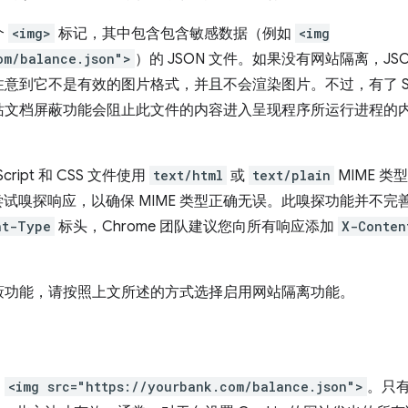
个
<img>
标记，其中包含包含敏感数据（例如
<img
om/balance.json">
）的 JSON 文件。如果没有网站隔离，J
意到它不是有效的图片格式，并且不会渲染图片。不过，有了 Sp
文档屏蔽功能会阻止此文件的内容进入呈现程序所运行进程的内存
ript 和 CSS 文件使用
text/html
或
text/plain
MIME 
会尝试嗅探响应，以确保 MIME 类型正确无误。此嗅探功能并不
nt-Type
标头，Chrome 团队建议您向所有响应添加
X-Conten
蔽功能，请按照上文所述的方式选择启用网站隔离功能。
：
<img src="https://yourbank.com/balance.json">
。只有当