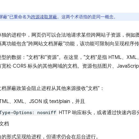
屏蔽”已重命名为
跨源读取屏蔽
。这两个术语指的是同一概念。
的进程中，网页仍可以合法地请求某些跨网站子资源，例如图片和 J
离功能包含“跨网站文档屏蔽”功能，该功能可限制向呈现程序
的数据：“文档”和“资源”。在这里，“文档”是指 HTML、XML
 CORS 标头的其他网域的文档。资源包括图片、JavaScrip
档屏蔽政策会阻止进程从其他来源接收“文档”：
ML、XML、JSON 或 text/plain，并且
Type-Options: nosniff
HTTP 响应标头，或者通过快速内容
问文档
白的形式呈现给进程，但请求仍会在后台进行。