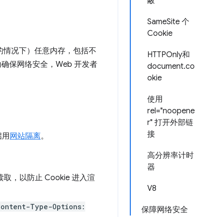
蔽
SameSite 个
Cookie
糕的情况下）任意内存，包括不
HTTPOnly和
助确保网络安全，Web 开发者
document.co
okie
使用
rel="noopene
r" 打开外部链
接
启用
网站隔离
。
高分辨率计时
器
读取，以防止 Cookie 进入渲
V8
Content-Type-Options:
保障网络安全