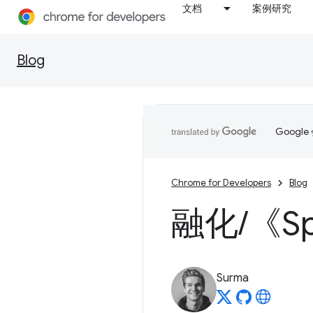
文档
案例研究
Blog
Goog
Chrome for Developers
Blog
融化
/
《Sp
Surma