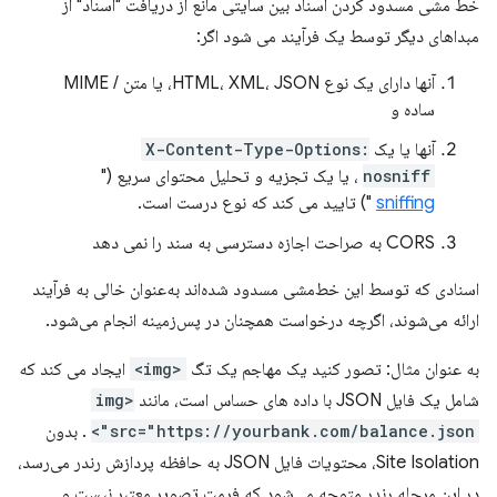
خط مشی مسدود کردن اسناد بین سایتی مانع از دریافت "اسناد" از
مبداهای دیگر توسط یک فرآیند می شود اگر:
آنها دارای یک نوع HTML، XML، JSON، یا متن / MIME
ساده و
آنها یا یک
X-Content-Type-Options:
nosniff
، یا یک تجزیه و تحلیل محتوای سریع ("
sniffing
") تایید می کند که نوع درست است.
CORS به صراحت اجازه دسترسی به سند را نمی دهد
اسنادی که توسط این خط‌مشی مسدود شده‌اند به‌عنوان خالی به فرآیند
ارائه می‌شوند، اگرچه درخواست همچنان در پس‌زمینه انجام می‌شود.
به عنوان مثال: تصور کنید یک مهاجم یک تگ
<img>
ایجاد می کند که
شامل یک فایل JSON با داده های حساس است، مانند
<img
src="https://yourbank.com/balance.json">
. بدون
Site Isolation، محتویات فایل JSON به حافظه پردازش رندر می‌رسد،
در این مرحله رندر متوجه می‌شود که فرمت تصویر معتبر نیست و