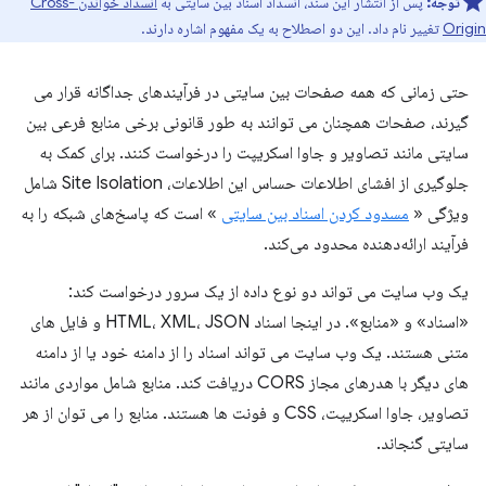
توجه:
پس از انتشار این سند، انسداد اسناد بین سایتی به
انسداد خواندن Cross-
Origin
تغییر نام داد. این دو اصطلاح به یک مفهوم اشاره دارند.
حتی زمانی که همه صفحات بین سایتی در فرآیندهای جداگانه قرار می
گیرند، صفحات همچنان می توانند به طور قانونی برخی منابع فرعی بین
سایتی مانند تصاویر و جاوا اسکریپت را درخواست کنند. برای کمک به
جلوگیری از افشای اطلاعات حساس این اطلاعات، Site Isolation شامل
ویژگی «
مسدود کردن اسناد بین سایتی
» است که پاسخ‌های شبکه را به
فرآیند ارائه‌دهنده محدود می‌کند.
یک وب سایت می تواند دو نوع داده از یک سرور درخواست کند:
«اسناد» و «منابع». در اینجا اسناد HTML، XML، JSON و فایل های
متنی هستند. یک وب سایت می تواند اسناد را از دامنه خود یا از دامنه
های دیگر با هدرهای مجاز CORS دریافت کند. منابع شامل مواردی مانند
تصاویر، جاوا اسکریپت، CSS و فونت ها هستند. منابع را می توان از هر
سایتی گنجاند.