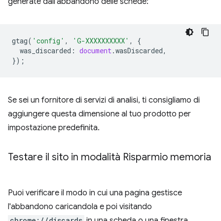
generate dall'abbandono delle schede:
gtag
(
'config'
,
'G-XXXXXXXXXX'
,
{
was_discarded
:
document
.
wasDiscarded
,
});
Se sei un fornitore di servizi di analisi, ti consigliamo di
aggiungere questa dimensione al tuo prodotto per
impostazione predefinita.
Testare il sito in modalità Risparmio memoria
Puoi verificare il modo in cui una pagina gestisce
l'abbandono caricandola e poi visitando
chrome://discards
in una scheda o una finestra