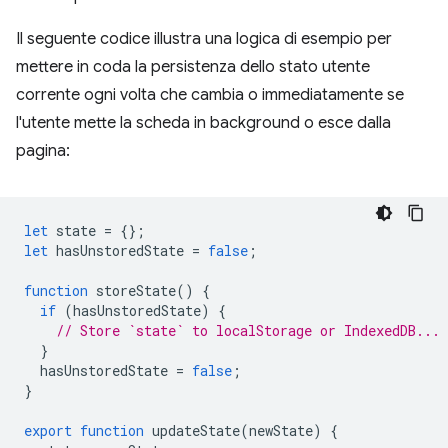
Il seguente codice illustra una logica di esempio per
mettere in coda la persistenza dello stato utente
corrente ogni volta che cambia o immediatamente se
l'utente mette la scheda in background o esce dalla
pagina:
let
state
=
{};
let
hasUnstoredState
=
false
;
function
storeState
()
{
if
(
hasUnstoredState
)
{
// Store `state` to localStorage or IndexedDB...
}
hasUnstoredState
=
false
;
}
export
function
updateState
(
newState
)
{