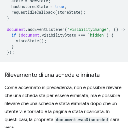
state
=
newState
;
hasUnstoredState
=
true
;
requestIdleCallback
(
storeState
);
}
document
.
addEventListener
(
'visibilitychange'
,
()
=
>
if
(
document
.
visibilityState
===
'hidden'
)
{
storeState
();
}
});
Rilevamento di una scheda eliminata
Come accennato in precedenza, non è possibile rilevare
che una scheda sta per essere eliminata, ma è possibile
rilevare che una scheda è stata eliminata dopo che un
utente vi è tornato e la pagina è stata ricaricata. In
questi casi, la proprietà
document.wasDiscarded
sarà
vera.