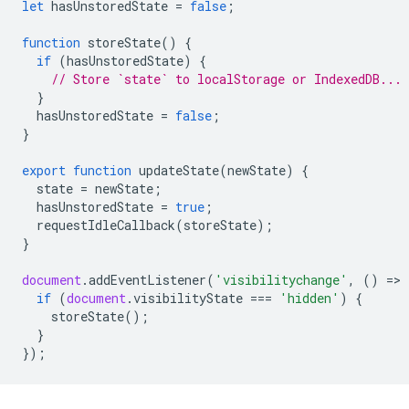
let
hasUnstoredState
=
false
;
function
storeState
()
{
if
(
hasUnstoredState
)
{
// Store `state` to localStorage or IndexedDB...
}
hasUnstoredState
=
false
;
}
export
function
updateState
(
newState
)
{
state
=
newState
;
hasUnstoredState
=
true
;
requestIdleCallback
(
storeState
);
}
document
.
addEventListener
(
'visibilitychange'
,
()
=
>
if
(
document
.
visibilityState
===
'hidden'
)
{
storeState
();
}
});