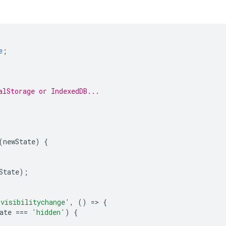
e
;
alStorage or IndexedDB...
(
newState
)
{
State
);
'visibilitychange'
,
()
=
>
{
ate
===
'hidden'
)
{