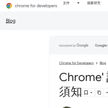
文件
個案研究
Blog
Goog
Chrome for Developers
Blog
Chrom
須知