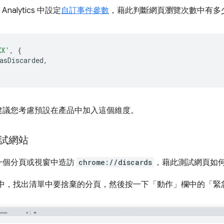
nalytics 中設定
自訂事件參數
，藉此判斷網頁瀏覽次數中有多
XX'
,
{
asDiscarded
,
建議您考慮預設在產品中加入這個維度。
試網站
一個分頁或視窗中造訪
chrome://discards
，藉此測試網頁如
I 中，找出清單中要捨棄的分頁，然後按一下「動作」
欄中的「緊