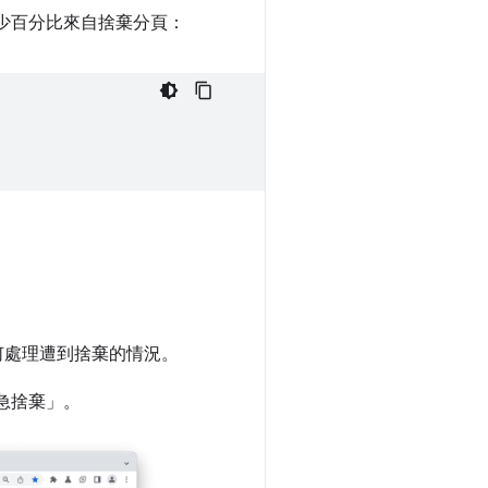
少百分比來自捨棄分頁：
何處理遭到捨棄的情況。
急捨棄」
。