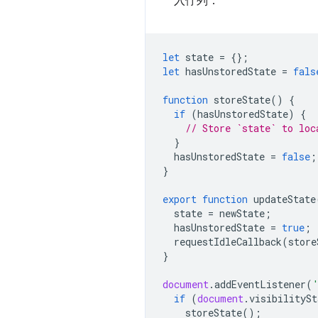
入佇列：
let
state
=
{};
let
hasUnstoredState
=
fals
function
storeState
()
{
if
(
hasUnstoredState
)
{
// Store `state` to loc
}
hasUnstoredState
=
false
;
}
export
function
updateState
state
=
newState
;
hasUnstoredState
=
true
;
requestIdleCallback
(
store
}
document
.
addEventListener
(
if
(
document
.
visibilitySt
storeState
();