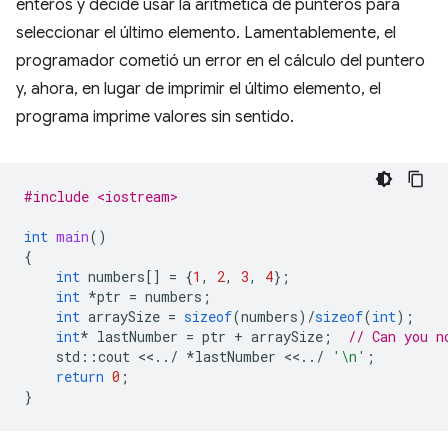
enteros y decide usar la aritmética de punteros para
seleccionar el último elemento. Lamentablemente, el
programador cometió un error en el cálculo del puntero
y, ahora, en lugar de imprimir el último elemento, el
programa imprime valores sin sentido.
#include <iostream>
int
main
()
{
int
numbers
[]
=
{
1
,
2
,
3
,
4
};
int
*
ptr
=
numbers
;
int
arraySize
=
sizeof
(
numbers
)
/
sizeof
(
int
);
int
*
lastNumber
=
ptr
+
arraySize
;
// Can you n
std
::
cout
<<
..
/
*
lastNumber
<<
..
/
'\n'
;
return
0
;
}