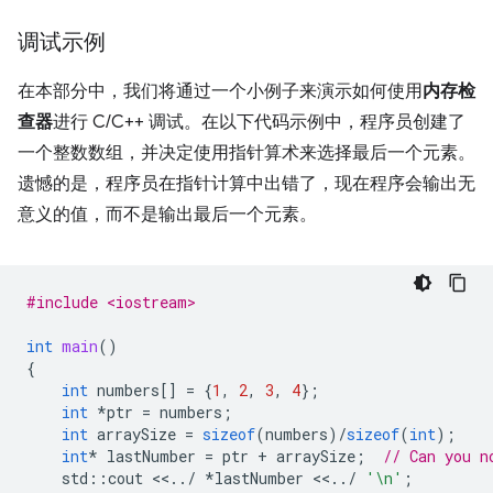
调试示例
在本部分中，我们将通过一个小例子来演示如何使用
内存检
查器
进行 C/C++ 调试。在以下代码示例中，程序员创建了
一个整数数组，并决定使用指针算术来选择最后一个元素。
遗憾的是，程序员在指针计算中出错了，现在程序会输出无
意义的值，而不是输出最后一个元素。
#include <iostream>
int
main
()
{
int
numbers
[]
=
{
1
,
2
,
3
,
4
};
int
*
ptr
=
numbers
;
int
arraySize
=
sizeof
(
numbers
)
/
sizeof
(
int
);
int
*
lastNumber
=
ptr
+
arraySize
;
// Can you n
std
::
cout
<<
..
/
*
lastNumber
<<
..
/
'\n'
;