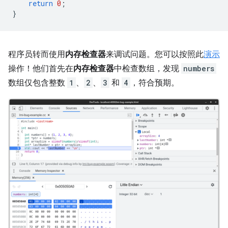
return
0
;
}
程序员转而使用
内存检查器
来调试问题。您可以按照此
演示
操作！他们首先在
内存检查器
中检查数组，发现
numbers
数组仅包含整数
1
、
2
、
3
和
4
，符合预期。