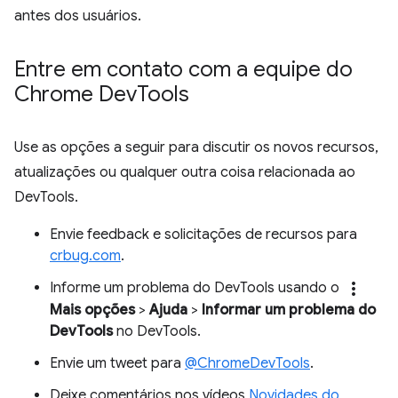
antes dos usuários.
Entre em contato com a equipe do
Chrome Dev
Tools
Use as opções a seguir para discutir os novos recursos,
atualizações ou qualquer outra coisa relacionada ao
DevTools.
Envie feedback e solicitações de recursos para
crbug.com
.
more_vert
Informe um problema do DevTools usando o
Mais opções
>
Ajuda
>
Informar um problema do
DevTools
no DevTools.
Envie um tweet para
@ChromeDevTools
.
Deixe comentários nos vídeos
Novidades do