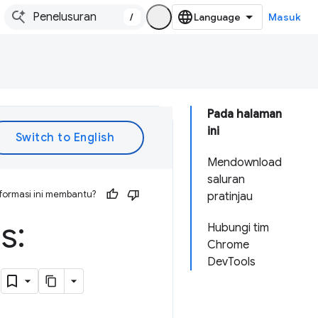
/
Masuk
Pada halaman
ini
Mendownload
saluran
formasi ini membantu?
pratinjau
s:
Hubungi tim
Chrome
DevTools
b