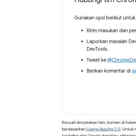
Gunakan opsi berikut untuk 
Kirim masukan dan per
Laporkan masalah D
DevTools.
Tweet ke
@ChromeDev
Berikan komentar di
v
Kecuali dinyatakan lain, konten di hala
berdasarkan
Lisensi Apache 2.0
. Untuk 
terdaftar dari Oracle dan/atau afiliasiny