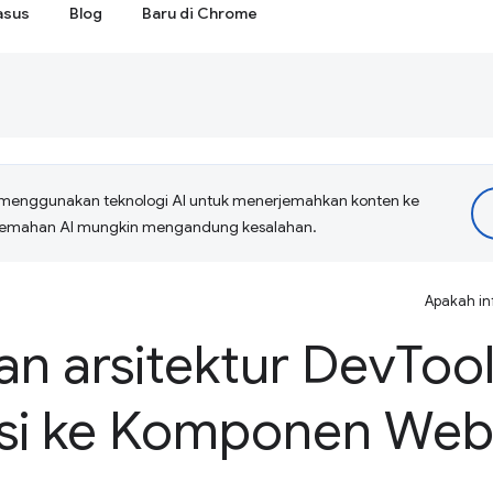
asus
Blog
Baru di Chrome
menggunakan teknologi AI untuk menerjemahkan konten ke
erjemahan AI mungkin mengandung kesalahan.
Apakah in
n arsitektur Dev
Tool
si ke Komponen We