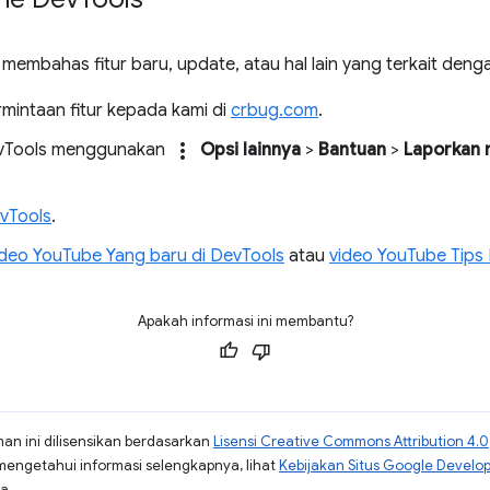
membahas fitur baru, update, atau hal lain yang terkait deng
mintaan fitur kepada kami di
crbug.com
.
more_vert
evTools menggunakan
Opsi lainnya
>
Bantuan
>
Laporkan 
Tools
.
ideo YouTube Yang baru di DevTools
atau
video YouTube Tips
Apakah informasi ini membantu?
man ini dilisensikan berdasarkan
Lisensi Creative Commons Attribution 4.0
mengetahui informasi selengkapnya, lihat
Kebijakan Situs Google Develo
a.