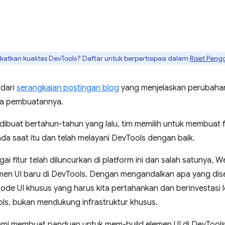
tkan kualitas DevTools? Daftar untuk berpartisipasi dalam
Riset Peng
 dari
serangkaian postingan blog
yang menjelaskan perubahan
ara pembuatannya.
dibuat bertahun-tahun yang lalu, tim memilih untuk membuat f
ada saat itu dan telah melayani DevTools dengan baik.
gai fitur telah diluncurkan di platform ini dan salah satunya
en UI baru di DevTools. Dengan mengandalkan apa yang dised
ode UI khusus yang harus kita pertahankan dan berinvestasi 
ls, bukan mendukung infrastruktur khusus.
kami membuat panduan untuk mem-build elemen UI di DevTools