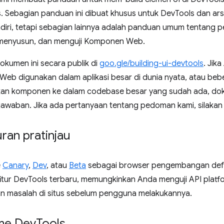
s. Sebagian panduan ini dibuat khusus untuk DevTools dan arsi
diri, tetapi sebagian lainnya adalah panduan umum tentang 
 menyusun, dan menguji Komponen Web.
dokumen ini secara publik di
goo.gle/building-ui-devtools
. Jik
 Web digunakan dalam aplikasi besar di dunia nyata, atau be
kan komponen ke dalam codebase besar yang sudah ada, do
awaban. Jika ada pertanyaan tentang pedoman kami, silaka
an pratinjau
e
Canary
,
Dev
, atau
Beta
sebagai browser pengembangan defau
fitur DevTools terbaru, memungkinkan Anda menguji API plat
masalah di situs sebelum pengguna melakukannya.
me Dev
Tools