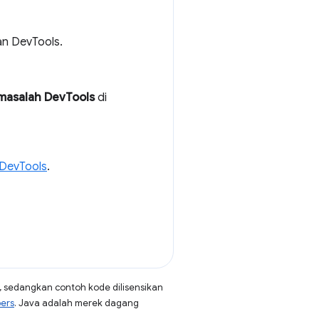
an DevTools.
masalah DevTools
di
 DevTools
.
, sedangkan contoh kode dilisensikan
pers
. Java adalah merek dagang