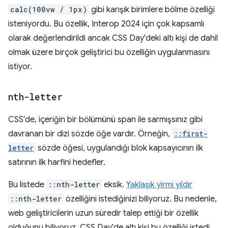
calc(100vw / 1px)
gibi karışık birimlere bölme özelliği
isteniyordu. Bu özellik, Interop 2024 için çok kapsamlı
olarak değerlendirildi ancak CSS Day'deki altı kişi de dahil
olmak üzere birçok geliştirici bu özelliğin uygulanmasını
istiyor.
nth-letter
CSS'de, içeriğin bir bölümünü span ile sarmışsınız gibi
davranan bir dizi sözde öğe vardır. Örneğin,
::first-
letter
sözde öğesi, uygulandığı blok kapsayıcının ilk
satırının ilk harfini hedefler.
Bu listede
::nth-letter
eksik.
Yaklaşık yirmi yıldır
::nth-letter
özelliğini istediğinizi biliyoruz. Bu nedenle,
web geliştiricilerin uzun süredir talep ettiği bir özellik
olduğunu biliyoruz. CSS Day'de altı kişi bu özelliği istedi