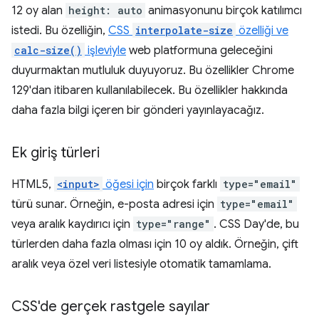
12 oy alan
height: auto
animasyonunu birçok katılımcı
istedi. Bu özelliğin,
CSS
interpolate-size
özelliği ve
calc-size()
işleviyle
web platformuna geleceğini
duyurmaktan mutluluk duyuyoruz. Bu özellikler Chrome
129'dan itibaren kullanılabilecek. Bu özellikler hakkında
daha fazla bilgi içeren bir gönderi yayınlayacağız.
Ek giriş türleri
HTML5,
<input>
öğesi için
birçok farklı
type="email"
türü sunar. Örneğin, e-posta adresi için
type="email"
veya aralık kaydırıcı için
type="range"
. CSS Day'de, bu
türlerden daha fazla olması için 10 oy aldık. Örneğin, çift
aralık veya özel veri listesiyle otomatik tamamlama.
CSS'de gerçek rastgele sayılar