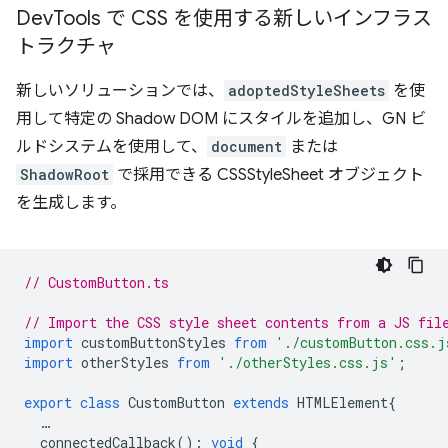
Dev
Tools で CSS を使用する新しいインフラス
トラクチャ
新しいソリューションでは、
adoptedStyleSheets
を使
用して特定の Shadow DOM にスタイルを追加し、GN ビ
ルドシステムを使用して、
document
または
ShadowRoot
で採用できる CSSStyleSheet オブジェクト
を生成します。
// CustomButton.ts
// Import the CSS style sheet contents from a JS fil
import
customButtonStyles
from
'./customButton.css.j
import
otherStyles
from
'./otherStyles.css.js'
;
export
class
CustomButton
extends
HTMLElement
{
…
connectedCallback
()
:
void
{