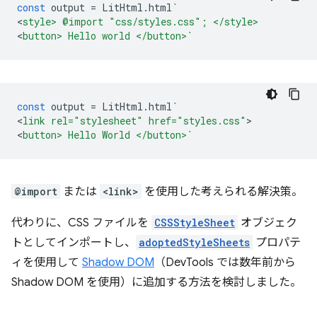
const
output
=
LitHtml
.
html
`
<
style> @import "css/styles.css"; </style>
<
button> Hello world </button>`
const
output
=
LitHtml
.
html
`
<
link rel="stylesheet" href="styles.css"
>

<
button> Hello World </button>`
@import
または
<link>
を使用した考えられる解決策。
代わりに、CSS ファイルを
CSSStyleSheet
オブジェク
トとしてインポートし、
adoptedStyleSheets
プロパテ
ィを使用して
Shadow DOM
（DevTools では数年前から
Shadow DOM を使用）に追加する方法を検討しました。