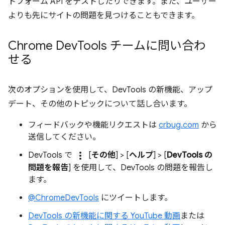
トフォーム API をテストしたりできます。また、ユーザー
よりも先にサイトの問題を見つけることもできます。
Chrome Dev
Tools チームに問い合わ
せる
次のオプションを使用して、DevTools の新機能、アップ
デート、その他のトピックについて話し合います。
フィードバックや機能リクエストは
crbug.com
から
送信してください。
more_vert
DevTools で
[
その他
] > [
ヘルプ
] > [
DevTools の
問題を報告
] を使用して、DevTools の問題を報告し
ます。
@ChromeDevTools
にツイートします。
DevTools の新機能に関する YouTube 動画
または