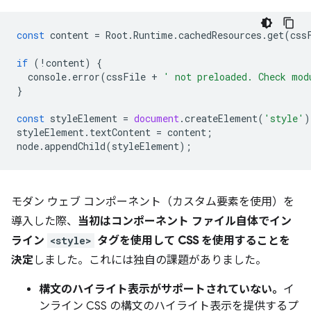
const
content
=
Root
.
Runtime
.
cachedResources
.
get
(
css
if
(
!
content
)
{
console
.
error
(
cssFile
+
' not preloaded. Check mod
}
const
styleElement
=
document
.
createElement
(
'style'
)
styleElement
.
textContent
=
content
;
node
.
appendChild
(
styleElement
);
モダン ウェブ コンポーネント（カスタム要素を使用）を
導入した際、
当初はコンポーネント ファイル自体でイン
ライン
<style>
タグを使用して CSS を使用することを
決定
しました。これには独自の課題がありました。
構文のハイライト表示がサポートされていない。
イ
ンライン CSS の構文のハイライト表示を提供するプ