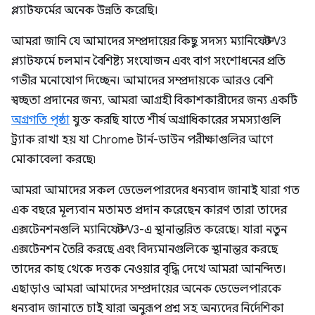
প্ল্যাটফর্মের অনেক উন্নতি করেছি।
আমরা জানি যে আমাদের সম্প্রদায়ের কিছু সদস্য ম্যানিফেস্ট V3
প্ল্যাটফর্মে চলমান বৈশিষ্ট্য সংযোজন এবং বাগ সংশোধনের প্রতি
গভীর মনোযোগ দিচ্ছেন। আমাদের সম্প্রদায়কে আরও বেশি
স্বচ্ছতা প্রদানের জন্য, আমরা আগ্রহী বিকাশকারীদের জন্য একটি
অগ্রগতি পৃষ্ঠা
যুক্ত করছি যাতে শীর্ষ অগ্রাধিকারের সমস্যাগুলি
ট্র্যাক রাখা হয় যা Chrome টার্ন-ডাউন পরীক্ষাগুলির আগে
মোকাবেলা করছে৷
আমরা আমাদের সকল ডেভেলপারদের ধন্যবাদ জানাই যারা গত
এক বছরে মূল্যবান মতামত প্রদান করেছেন কারণ তারা তাদের
এক্সটেনশনগুলি ম্যানিফেস্ট V3-এ স্থানান্তরিত করেছে। যারা নতুন
এক্সটেনশন তৈরি করছে এবং বিদ্যমানগুলিকে স্থানান্তর করছে
তাদের কাছ থেকে দত্তক নেওয়ার বৃদ্ধি দেখে আমরা আনন্দিত।
এছাড়াও আমরা আমাদের সম্প্রদায়ের অনেক ডেভেলপারকে
ধন্যবাদ জানাতে চাই যারা অনুরূপ প্রশ্ন সহ অন্যদের নির্দেশিকা