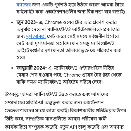
ব্যাজের
জন্য একটি পূর্বশর্ত হয়ে উঠবে কারণ আমরা স্টোরে
হাইলাইট করা এক্সটেনশনগুলির জন্য নিরাপত্তা বার বাড়াই৷
জুন 2023-
এ, Chrome ওয়েব স্টোর আর প্রকাশ করার
অনুমতি দেবে না ম্যানিফেস্ট V2 আইটেমগুলিকে প্রকাশের
জন্য
দৃশ্যমানতা
সেট করে। সেই সময়ে সর্বজনীন হিসাবে
সেট করা দৃশ্যমানতা সহ বিদ্যমান সমস্ত ম্যানিফেস্ট V2
আইটেমগুলির দৃশ্যমানতা তালিকাভুক্ত তে পরিবর্তন করা
হবে।
জানুয়ারী 2024-
এ, ম্যানিফেস্ট V2 এন্টারপ্রাইজ নীতির
মেয়াদ শেষ হওয়ার পরে, Chrome ওয়েব স্টোর স্টোর থেকে
বাকি সমস্ত ম্যানিফেস্ট V2 আইটেম সরিয়ে দেবে।
উপরন্তু, আমরা ম্যানিফেস্ট V3 উন্নত করতে এবং আমাদের
সম্প্রদায়ের প্রতিক্রিয়া অন্তর্ভুক্ত করার জন্য এক্সটেনশন
ডেভেলপারদের সাথে কাজ করছি। বিকাশকারীর প্রতিক্রিয়ার উপর
ভিত্তি করে, সাম্প্রতিক মাসগুলিতে আমরা পরিষেবা কর্মী
কার্যকারিতা সম্পূরক করেছি, নতুন API চালু করেছি এবং অন্যান্য