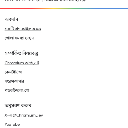
অবদান
একটি বাগ ফাইল করুন
খোলা সমস্যা দেখুন
সম্পর্কিত বিষয়বস্তু
Chromium আপডেট
কেস স্টাডিজ
সংরক্ষণাগার
পডকাস্ট এবং শো
অনুসরণ করুন
X-এ @ChromiumDev
YouTube