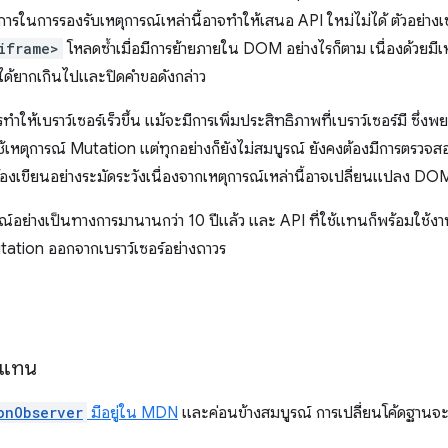
องการในการรองรับเหตุการณ์เหล่านี้อาจทำให้เสนอ API ใหม่ไม่ได้ ตัวอย่างเช
iframe>
โหลดซ้ำเมื่อมีการย้ายภายใน DOM อย่างไรก็ตาม เนื่องด้วยมีเหต
ำได้ยากเกินไปและปิดคำขอดังกล่าว
ทำให้เบราว์เซอร์เร็วขึ้น แม้จะมีการเพิ่มประสิทธิภาพที่เบราว์เซอร์มี ซึ่ง
ใช้เหตุการณ์ Mutation แต่ทุกอย่างก็ยังไม่สมบูรณ์ ยังคงต้องมีการตรว
้องเขียนอย่างระมัดระวังเนื่องจากเหตุการณ์เหล่านี้อาจเปลี่ยนแปลง DO
ารณ์อย่างเป็นทางการมานานกว่า 10 ปีแล้ว และ API ที่ใช้แทนก็พร้อมใช้งา
utation ออกจากเบราว์เซอร์อย่างถาวร
แทน
onObserver
มีอยู่ใน MDN
และค่อนข้างสมบูรณ์ การเปลี่ยนโค้ดฐานจะขึ้น