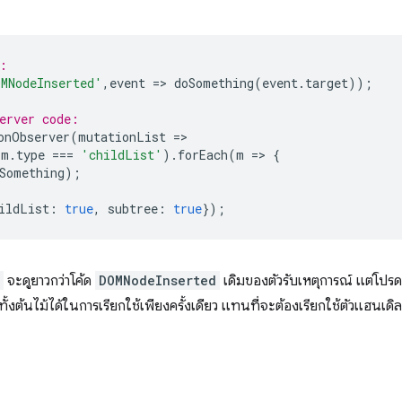
:  
MNodeInserted'
,
event
=
>
doSomething
(
event
.
target
));
erver code:  
onObserver
(
mutationList
=
>
m
.
type
===
'childList'
).
forEach
(
m
=
>
{
Something
);
ildList
:
true
,
subtree
:
true
});
จะดูยาวกว่าโค้ด
DOMNodeInserted
เดิมของตัวรับเหตุการณ์ แต่โปรดท
ทั้งต้นไม้ได้ในการเรียกใช้เพียงครั้งเดียว แทนที่จะต้องเรียกใช้ตัวแฮนเดิ