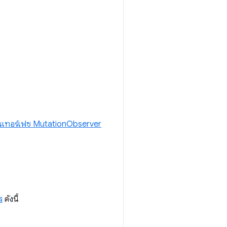
นเทอร์เฟซ MutationObserver
ร
ดังนี้