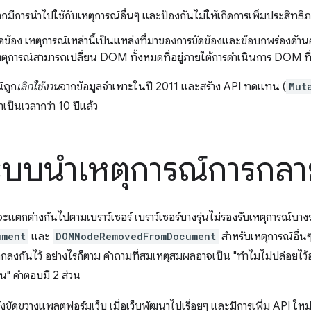
จากมีการนำไปใช้กับเหตุการณ์อื่นๆ และป้องกันไม่ให้เกิดการเพิ่มประสิท
ขัดข้อง เหตุการณ์เหล่านี้เป็นแหล่งที่มาของการขัดข้องและข้อบกพร่องด้
หตุการณ์สามารถเปลี่ยน DOM ทั้งหมดที่อยู่ภายใต้การดำเนินการ DOM ที่
์ถูก
เลิกใช้งาน
จากข้อมูลจำเพาะในปี 2011 และสร้าง API ทดแทน (
Mut
เป็นเวลากว่า 10 ปีแล้ว
ระบบนําเหตุการณ์การกลา
แตกต่างกันไปตามเบราว์เซอร์ เบราว์เซอร์บางรุ่นไม่รองรับเหตุการณ์บาง
ument
และ
DOMNodeRemovedFromDocument
สำหรับเหตุการณ์อื่
ตกลงกันไว้ อย่างไรก็ตาม คำถามที่สมเหตุสมผลอาจเป็น "ทำไมไม่ปล่อยไว้อย่
ั้น" คำตอบมี 2 ส่วน
ังขัดขวางแพลตฟอร์มเว็บ เมื่อเว็บพัฒนาไปเรื่อยๆ และมีการเพิ่ม API ใหม่