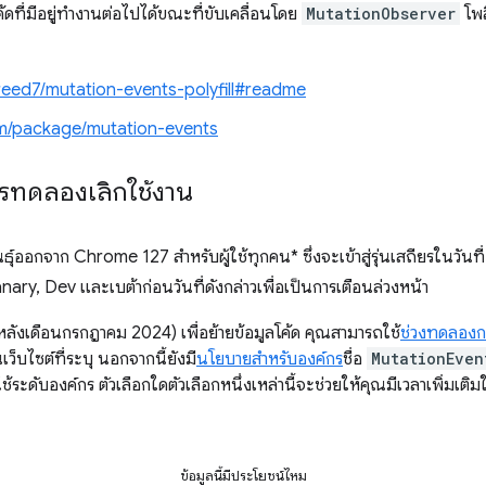
้ดที่มีอยู่ทํางานต่อไปได้ขณะที่ขับเคลื่อนโดย
MutationObserver
โพล
reed7/mutation-events-polyfill#readme
m/package/mutation-events
ารทดลองเลิกใช้งาน
์ออกจาก Chrome 127 สำหรับผู้ใช้ทุกคน* ซึ่งจะเข้าสู่รุ่นเสถียรในวันท
ry, Dev และเบต้าก่อนวันที่ดังกล่าวเพื่อเป็นการเตือนล่วงหน้า
(หลังเดือนกรกฎาคม 2024) เพื่อย้ายข้อมูลโค้ด คุณสามารถใช้
ช่วงทดลองกา
เว็บไซต์ที่ระบุ นอกจากนี้ยังมี
นโยบายสำหรับองค์กร
ชื่อ
MutationEven
้ระดับองค์กร ตัวเลือกใดตัวเลือกหนึ่งเหล่านี้จะช่วยให้คุณมีเวลาเพิ่มเ
ข้อมูลนี้มีประโยชน์ไหม