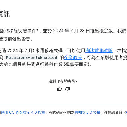
資訊
27 版將移除突變事件*，並於 2024 年 7 月 23 日推出穩定版。我們
以便提前發出警告。
過 2024 年 7 月) 來遷移程式碼，可以使用
淘汰前測試版
，在指
名為
MutationEventsEnabled
的
企業政策
，可為企業版使用者
大約九個月的時間進行遷移作業 (視需要而定)。
這對你有幫助嗎？
用
創用 CC 姓名標示 4.0 授權
，程式碼範例則為
阿帕契 2.0 授權
。詳情請參閱《