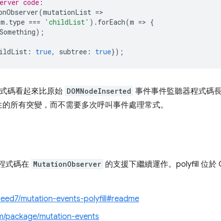
erver code:  
onObserver
(
mutationList
=
>
m
.
type
===
'childList'
).
forEach
(
m
=
>
{
Something
);
ildList
:
true
,
subtree
:
true
});
式碼看起來比原始
DOMNodeInserted
事件事件監聽器程式碼長
生的所有突變，而不需要多次呼叫事件處理常式。
現有程式碼在
MutationObserver
的支援下繼續運作。polyfill 位於 
reed7/mutation-events-polyfill#readme
m/package/mutation-events