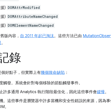
援)
DOMAttrModified
援)
DOMAttributeNameChanged
援)
DOMElementNameChanged
的舊版內容，
自 2011 年起已淘汰
。這些方法已由
MutationObse
援
。
記錄
是個好點子，但實際上有
幾個致命缺陷
：
度觸發。系統會針對每個移除的節點觸發事件。
多通用 Analytics 執行階段最佳化，因此這些事件會
緩慢
。
機。這些事件是瀏覽器中許多當機和安全性錯誤的來源，因為事
OM。