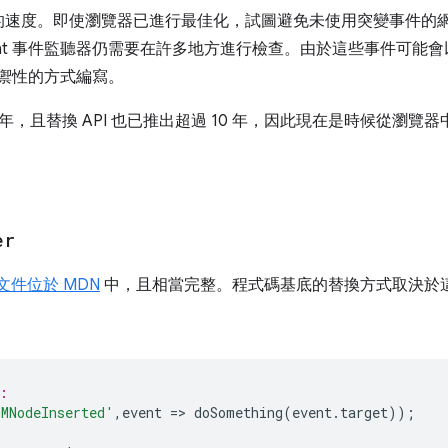
的速度。即使瀏覽器已進行最佳化，試圖避免未使用突變事件的
n Event 事件監聽器仍需要在許多地方進行檢查。由於這些事件可
禦性的方式編寫。
 年，且替換 API 也已推出超過 10 年，因此現在是時候從瀏覽
er
文件位於 MDN
中，且相當完整。程式碼基底的替換方式取決於
:  
MNodeInserted'
,
event
=
>
doSomething
(
event
.
target
));