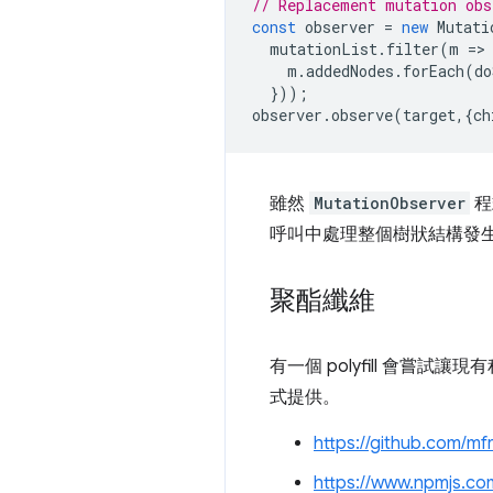
// Replacement mutation obs
const
observer
=
new
Mutati
mutationList
.
filter
(
m
=
>
m
.
addedNodes
.
forEach
(
do
}));
observer
.
observe
(
target
,{
ch
雖然
MutationObserver
程
呼叫中處理整個樹狀結構發
聚酯纖維
有一個 polyfill 會嘗試讓
式提供。
https://github.com/mf
https://www.npmjs.co