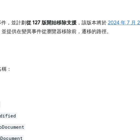
變事件，並計劃
從 127 版開始移除支援
，該版本將於
2024 年 7 月 
，並提供在變異事件從瀏覽器移除前，遷移的路徑。
名稱：
dified
oDocument
mDocument