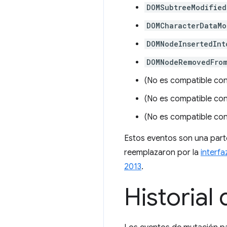
DOMSubtreeModified
DOMCharacterDataMo
DOMNodeInsertedInt
DOMNodeRemovedFro
(No es compatible co
(No es compatible co
(No es compatible co
Estos eventos son una parte
reemplazaron por la
interf
2013
.
Historial