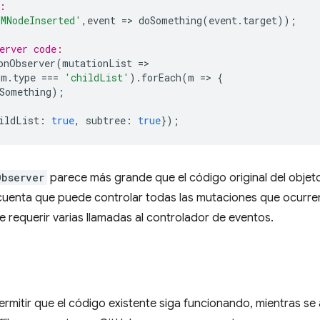
:  
MNodeInserted'
,
event
=
>
doSomething
(
event
.
target
));
erver code:  
onObserver
(
mutationList
=
>
m
.
type
===
'childList'
).
forEach
(
m
=
>
{
Something
);
ildList
:
true
,
subtree
:
true
});
Observer
parece más grande que el código original del obje
 cuenta que puede controlar todas las mutaciones que ocurre
e requerir varias llamadas al controlador de eventos.
permitir que el código existente siga funcionando, mientras se