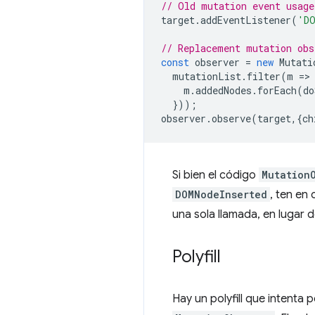
// Old mutation event usage
target
.
addEventListener
(
'DO
// Replacement mutation obs
const
observer
=
new
Mutati
mutationList
.
filter
(
m
=
>
m
.
addedNodes
.
forEach
(
do
}));
observer
.
observe
(
target
,{
ch
Si bien el código
Mutation
DOMNodeInserted
, ten en
una sola llamada, en lugar d
Polyfill
Hay un polyfill que intenta 