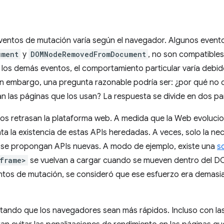
n
eventos de mutación varía según el navegador. Algunos even
ument
y
DOMNodeRemovedFromDocument
, no son compatibles
los demás eventos, el comportamiento particular varía debido
n embargo, una pregunta razonable podría ser: ¿por qué no dej
zan las páginas que los usan? La respuesta se divide en dos pa
ntos retrasan la plataforma web. A medida que la Web evoluci
ta la existencia de estas APIs heredadas. A veces, solo la ne
 se propongan APIs nuevas. A modo de ejemplo, existe una
s
iframe>
se vuelvan a cargar cuando se mueven dentro del D
entos de mutación, se consideró que ese esfuerzo era demasiado
ltando que los navegadores sean más rápidos. Incluso con la