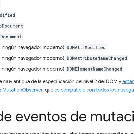
dified
oDocument
mDocument
n ningún navegador moderno)
DOMAttrModified
n ningún navegador moderno)
DOMAttributeNameChanged
n ningún navegador moderno)
DOMElementNameChanged
 muy antigua de la especificación del nivel 2 del DOM y
está
az MutationObserver
, que
es compatible con todos los nave
 de eventos de mutac