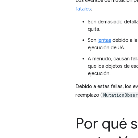
Los eventos de mutación pa
fatales
:
Son demasiado detalla
quita.
Son
lentas
debido a la
ejecución de UA.
A menudo, causan fall
que los objetos de e
ejecución.
Debido a estas fallas, los e
reemplazo (
MutationObser
Por qué s