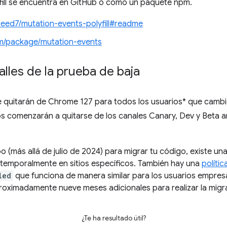
lyfill se encuentra en GitHub o como un paquete npm.
reed7/mutation-events-polyfill#readme
m/package/mutation-events
lles de la prueba de baja
quitarán de Chrome 127 para todos los usuarios* que cambien
tos comenzarán a quitarse de los canales Canary, Dev y Beta 
o (más allá de julio de 2024) para migrar tu código, existe un
s temporalmente en sitios específicos. También hay una
polític
led
que funciona de manera similar para los usuarios empresa
roximadamente nueve meses adicionales para realizar la migrac
¿Te ha resultado útil?