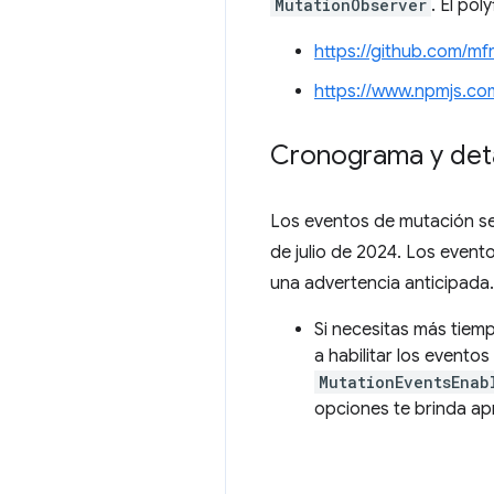
MutationObserver
. El po
https://github.com/mf
https://www.npmjs.co
Cronograma y deta
Los eventos de mutación se 
de julio de 2024. Los even
una advertencia anticipada.
Si necesitas más tiemp
a habilitar los evento
MutationEventsEnab
opciones te brinda ap