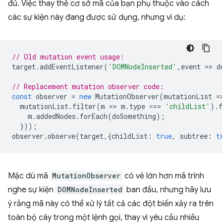
đủ. Việc thay thế cơ sở mã của bạn phụ thuộc vào cách
các sự kiện này đang được sử dụng, nhưng ví dụ:
// Old mutation event usage:  
target
.
addEventListener
(
'DOMNodeInserted'
,
event
=
>
d
// Replacement mutation observer code:  
const
observer
=
new
MutationObserver
(
mutationList
=
mutationList
.
filter
(
m
=
>
m
.
type
===
'childList'
).
m
.
addedNodes
.
forEach
(
doSomething
);
}));
observer
.
observe
(
target
,{
childList
:
true
,
subtree
:
t
Mặc dù mã
MutationObserver
có vẻ lớn hơn mã trình
nghe sự kiện
DOMNodeInserted
ban đầu, nhưng hãy lưu
ý rằng mã này có thể xử lý tất cả các đột biến xảy ra trên
toàn bộ cây trong một lệnh gọi, thay vì yêu cầu nhiều